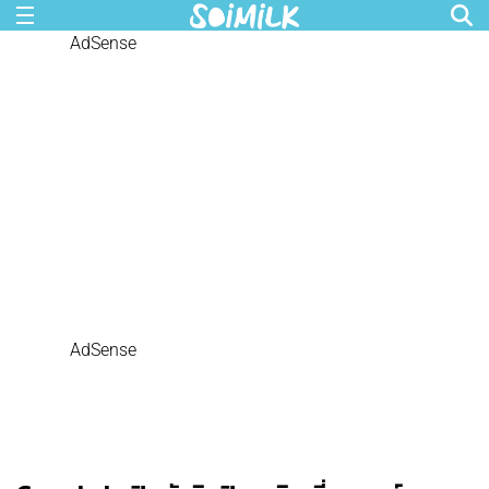
AdSense
AdSense