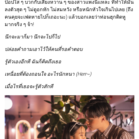
ป็อปใส ๆ บวกกับเสียงหวาน ๆ ของสาวแพงนี่แหละ ที่ทำให้มัน
ลงตัวสุด ๆ ไม่ดูอกหัก ไม่สมหวัง หรือหนักหัวใจเกินไปเลย (ถึง
คนคุยจะเฟดหายไปก็เถอะนะ) แล้วบอกเลยว่าท่อนฮุกติดหู
มากจริง ๆ จ้า!
นึกจะมาก็มา นึกจะไปก็ไป
ปล่อยคำถามเอาไว้ให้คนที่รอคำตอบ
รู้ตัวเองอีกที ฉันก็คิดถึงเธอ
เหนื่อยที่ต้องถอนใจ อะไรนักหนา (Herr~)
เมื่อไรที่เธอจะรู้ตัวสักที