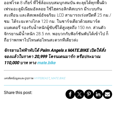
ออฟโรด 8 เกียร์ ที่ใช้ล้อแบบสมบุกสมบัน ตะลุยได้ทุกพื้นผิว
เฟรมอะลูมิเนียมอัลลอย ใช้ไฮดรอลิกดิสเบรก มีระบบกัน
สะเทือน และดิสเพลย์อัจฉริยะ LCD สามารถเร่งสปีดที่ 25 กม./
ชม. ได้ระยะทางไกล 120 กม. ในชาร์จเดียวด้วยสมาร์ต
แบตเตอรี่ รองรับน้ำหนักผู้ขับขี่ได้สูงสุดถึง 150 กก. ส่วนตัว
จักรยานมีน้ำหนัก 28.5 กก. พอบวกกับฟังก์ชันพับได้เข้าไป ก็
ถือว่าพกพาไปไหนต่อไหนสะดวกทีเดียวล่ะ
จักรยานไฟฟ้าพับได้ Palm Angels x MATE.BIKE เปิดให้สั่ง
จองแล้วในราคา 20,999 โครนเดนมาร์ก หรือประมาณ
110,000 บาท ทาง
mate.bike
เครดิตข้อมูลและรูปภาพ
HYPEBEAST
,
MATE.BIKE
Share this post: