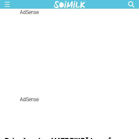
AdSense
AdSense