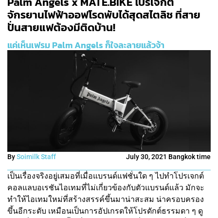
Palm Angels x MATE.BIKE โปรเจกต์
จักรยานไฟฟ้าออฟโรดพับได้สุดสไตลิช ที่สาย
ปั่นสายแฟต้องมีติดบ้าน!
แค่เห็นเฟรม Palm Angels ก็ใจละลายแล้วจ้า
By
Soimilk Staff
July 30, 2021 Bangkok time
เป็นเรื่องจริงอยู่เสมอที่เมื่อแบรนด์แฟชั่นใด ๆ ไปทำโปรเจกต์
คอลแลบอเรชันไอเทมที่ไม่เกี่ยวข้องกับตัวแบรนด์แล้ว มักจะ
ทำให้ไอเทมใหม่ที่สร้างสรรค์ขึ้นมาน่าสะสม น่าครอบครอง
ขึ้นอีกระดับ เหมือนเป็นการอัปเกรดให้โปรดักต์ธรรมดา ๆ ดู