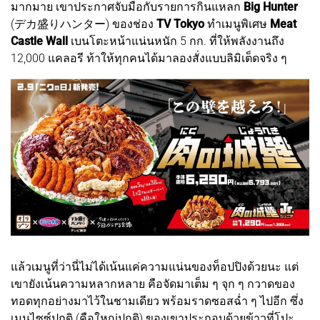
มากมาย เขาประกาศจับมือกับรายการกินแหลก
Big Hunter
(デカ盛りハンター) ของช่อง
TV Tokyo
ทำเมนูพิเศษ
Meat
Castle Wall
เบนโตะหน้าแน่นหนัก 5 กก. ที่ให้พลังงานถึง
12,000 แคลอรี ท้าให้ทุกคนได้มาลองสั่งแบบลิมิเต็ดจริง ๆ
แล้วเมนูที่ว่านี่ไม่ได้เน้นแค่ความแน่นของท็อปปิงด้วยนะ แต่
เขายังเน้นความหลากหลาย คือจัดมาเต็ม ๆ จุก ๆ กวาดของ
ทอดทุกอย่างมาไว้ในชามเดียว พร้อมราดซอสฉ่ำ ๆ ไปอีก ซึ่ง
เมนูไซซ์ปกติ (คือใหญ่ปกติ) ของเขาประกอบด้วยข้าวที่โปะ