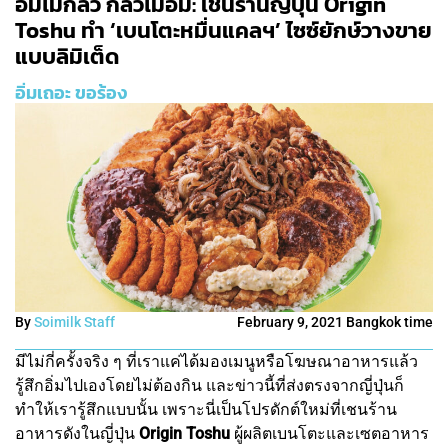
อิ่มไม่กลัว กลัวไม่อิ่ม: เชนร้านญี่ปุ่น Origin
Toshu ทำ ‘เบนโตะหมื่นแคลฯ’ ไซซ์ยักษ์วางขาย
แบบลิมิเต็ด
อิ่มเถอะ ขอร้อง
By
Soimilk Staff
February 9, 2021 Bangkok time
มีไม่กี่ครั้งจริง ๆ ที่เราแค่ได้มองเมนูหรือโฆษณาอาหารแล้ว
รู้สึกอิ่มไปเองโดยไม่ต้องกิน และข่าวนี้ที่ส่งตรงจากญี่ปุ่นก็
ทำให้เรารู้สึกแบบนั้น เพราะนี่เป็นโปรดักต์ใหม่ที่เชนร้าน
อาหารดังในญี่ปุ่น
Origin Toshu
ผู้ผลิตเบนโตะและเซตอาหาร