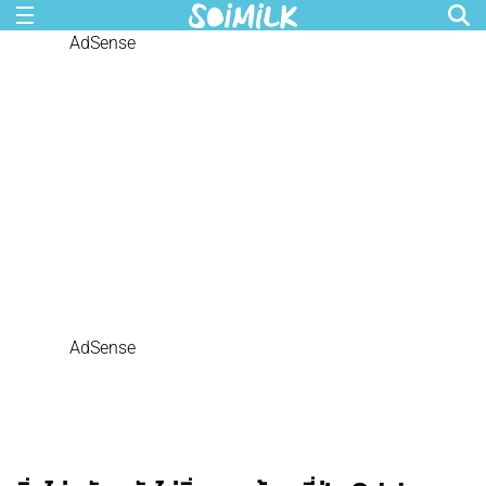
AdSense
AdSense