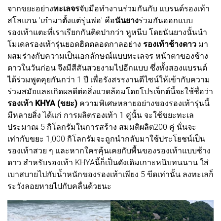
จากขยะอย่าง
ทะเลจร
จับมือทำงานร่วมกันกับ แบรนด์รองเท้า
สโลแกน 'เก๋ามาตั้งแต่รุ่นพ่อ' คือ
นันยาง
ร่วมกันออกแบบ
รองเท้าแตะที่เราเรียกกันติดปากว่า หูหนีบ โดยนันยางนั้นนำ
โมเดลรองเท้ารุ่นยอดฮิตตลอดกาลอย่าง
รองเท้าช้างดาว
มา
ผสมร่างกับความเป็นเอกลักษณ์แบบทะเลจร หน้าตาของช้าง
ดาวในวันก่อน จึงมีสีสันสวยงามไปอีกแบบ ซึ่งทั้งสองแบรนด์
ได้ร่วมพูดคุยกันกว่า 1 ปี เพื่อรังสรรงานดีไซน์ให้เข้ากับความ
ร่วมสมัยและเกิดผลดีต่อสิ่งแวดล้อมโดยโปรเจ็กต์นี้จะใช้ชื่อว่า
รองเท้า KHYA (ขยะ)
ความพิเศษหลายอย่างของรองเท้ารุ่นนี้
มีหลายสิ่ง ได้แก่ การผลิตรองเท้า 1 คู่นั้น จะใช้ขยะทะเล
ประมาณ 5 กิโลกรัมในการสร้าง สมมติผลิต200 คู่ นั่นจะ
เท่ากับขยะ 1,000 กิโลกรัมจะถูกนำกลับมาใช้ประโยชน์เป็น
รองเท้าสวย ๆ และหากใครคุ้นเคยกับพื้นของรองเท้าแบบช้าง
ดาว สำหรับรองเท้า KHYAนี้ก็เป็นดังเดิมเกาะหนึบทนนาน ใส่
เบาสบายไปกับน้ำหนักของรองเท้าเพียง 5 ขีดเท่านั้น ลงทะเลก็
ระวังลอยหายไปกับคลื่นด้วยนะ