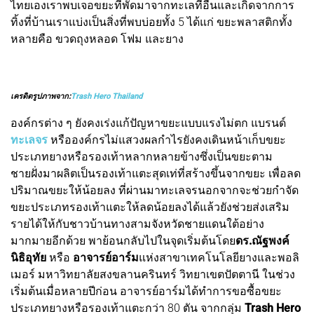
ไทยเองเราพบเจอขยะที่พัดมาจากทะเลที่อื่นและเกิดจากการ
ทิ้งที่บ้านเราแบ่งเป็นสิ่งที่พบบ่อยทั้ง 5 ได้แก่ ขยะพลาสติกทั้ง
หลายคือ ขวดถุงหลอด โฟม และยาง
เครดิตรูปภาพจาก:
Trash Hero Thailand
องค์กรต่าง ๆ ยังคงเร่งแก้ปัญหาขยะแบบแรงไม่ตก แบรนด์
ทะเลจร
หรือองค์กรไม่แสวงผลกำไรยังคงเดินหน้าเก็บขยะ
ประเภทยางหรือรองเท้าหลากหลายข้างซึ่งเป็นขยะตาม
ชายฝั่งมาผลิตเป็นรองเท้าแตะสุดเท่ที่สร้างขึ้นจากขยะ เพื่อลด
ปริมาณขยะให้น้อยลง ที่ผ่านมาทะเลจรนอกจากจะช่วยกำจัด
ขยะประเภทรองเท้าแตะให้ลดน้อยลงได้แล้วยังช่วยส่งเสริม
รายได้ให้กับชาวบ้านทางสามจังหวัดชายแดนใต้อย่าง
มากมายอีกด้วย พาย้อนกลับไปในจุดเริ่มต้นโดย
ดร.ณัฐพงค์
นิธิอุทัย
หรือ
อาจารย์อาร์ม
แห่งสาขาเทคโนโลยียางและพอลิ
เมอร์ มหาวิทยาลัยสงขลานครินทร์ วิทยาเขตปัตตานี ในช่วง
เริ่มต้นเมื่อหลายปีก่อน อาจารย์อาร์มได้ทำการขอซื้อขยะ
ประเภทยางหรือรองเท้าแตะกว่า 80 ตัน จากกลุ่ม
Trash Hero