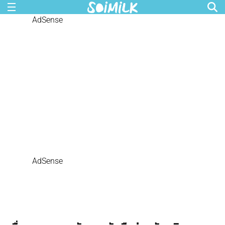
AdSense
AdSense