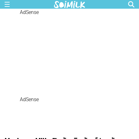
AdSense
AdSense