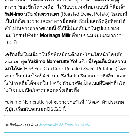
หนาว (ของซีกโลกเหนือ - ไม่นับประเทศไทย) แบบนี้ ก็คือเจ้า
Yaki-imo
หรือ
มันหวานเผา
(Roasted Sweet Potato) ไอเทมที่
เป็นได้ทั้งของว่างและอาหารมื้อหลัก ถือเป็นสตรีตฟู้ดที่พบได้
ทั่วไปในช่วงอากาศแบบนี้ ซึ่งปีนี้มันกลับมาในรูปแบบของ
'นม'โดยบริษัทดัง
Morinaga Milk
ที่ขายขนมนมเนยมากว่า
100 ปี
เครื่องดื่มใหม่นี้มาในชื่อที่เหมือนต้องตะโกนใส่หน้าใครสัก
คนเวลาพูด
Yakiimo Nomerutte Yo!
หรือ
นี่! คุณดื่มมันหวาน
เผาได้นะ
(Hey! You Can Drink Roasted Sweet Potatoes) โดย
จะมาในกล่องไซซ์ 450 มล. ซึ่งถือว่าปริมาณมากทีเดียว และ
ไม่น่าจะดื่มได้หมดใน 1 ครั้ง ตัวขวดจึงเป็นแบบที่ปิดฝาคืนได้
ไม่ใช่แบบเปิด/เจาะหลอดครั้งเดียวทิ้ง
Yakiimo Nomerutte Yo! จะวางขายวันที่ 13 ต.ค. ทั่วประเทศ
ญี่ปุ่น เรื่อยไปจนหมดปี 2020 นี้
เครดิตข้อมูลและรูปภาพ
SoraNews24
,
PR Times
,
just-drinks