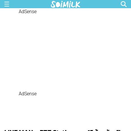
AdSense
AdSense