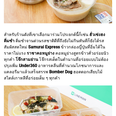
สำหรับร้านดังที่เขาเลือกมาร่วมโปรเจกต์นี้ก็เช่น
ฮั่วเซ่งฮง
ติ่มซำ
ติ่มซำจานด่วนรสชาติดีที่ถึงยังไม่กินทันทีก็ยังได้รส
สัมผัสสดใหม่
Samurai Express
ข้าวกล่องญี่ปุ่นที่อิ่มได้ใน
ราคาไม่แรง
ราชาคอหมูย่าง
คอหมูย่างสูตรข้าวคั่วอร่อยนัว
ทุกคำ
โจ๊กสามย่าน
โจ๊กรสเด็ดในตำนานที่อร่อยแบบไม่ต้อง
ปรุงเพิ่ม
Under360
อาหารคลีนที่คำนวณโภชนาการและ
แคลอรีมาแล้วเสร็จสรรพ
Bomber Dog
ฮอตดอกเสียบไม้
สไตล์เกาหลีที่อร่อยเต็ม ๆ ทุกคำ