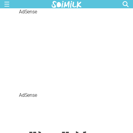
AdSense
AdSense