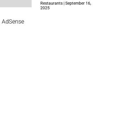
ที่ Central Park
Restaurants | September 16,
2025
AdSense