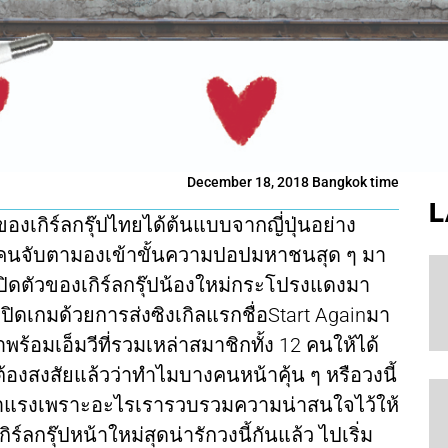
December 18, 2018 Bangkok time
L
องเกิร์ลกรุ๊ปไทยได้ต้นแบบจากญี่ปุ่นอย่าง
่คนจับตามองเข้าขั้นความปอปมหาชนสุด ๆ มา
เปิดตัวของเกิร์ลกรุ๊ปน้องใหม่กระโปรงแดงมา
เปิดเกมด้วยการส่งซิงเกิลแรกชื่อStart Againมา
ร้อมเอ็มวีที่รวมเหล่าสมาชิกทั้ง 12 คนให้ได้
ต้องสงสัยแล้วว่าทำไมบางคนหน้าคุ้น ๆ หรือวงนี้
นี้มาแรงเพราะอะไรเรารวบรวมความน่าสนใจไว้ให้
ลกรุ๊ปหน้าใหม่สุดน่ารักวงนี้กันแล้ว ไปเริ่ม