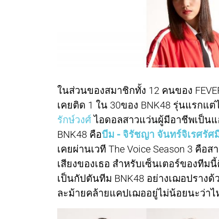
ในส่วนของสมาชิกทั้ง 12 คนของ FEVE
เคยติด 1 ใน 30ของ BNK48 รุ่นแรกแต่ไ
รักษ์วงศ์
ไอดอลสาวแว่นผู้มีอาชีพเป็นแอ
BNK48 คือ
บีม - จิรัชญา จันทร์จิเรศรัศม
เคยผ่านเวที The Voice Season 3 คือส
เสียงของเธอ สำหรับเซ็นเตอร์ของทีมนี้
เป็นกัปตันทีม BNK48 อย่างเฌอปรางด
ละม้ายคล้ายแคปเฌออยู่ไม่น้อยนะว่าไ