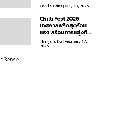
ใหญ่สุดเท่าที่เคยจัดมา
Food & Drink | May 13, 2026
Chilli Fest 2026
เทศกาลพริกสุดร้อน
แรง พร้อมการแข่งกิน
พริก จัด 28 มี.ค.นี้ ที่โรง
Things to Do | February 17,
แรมคิมป์ตัน มาลัยฯ
2026
dSense