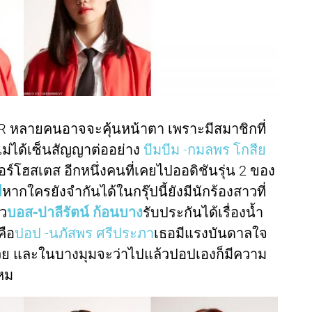
R หลายคนอาจจะคุ้นหน้าตา เพราะมีสมาชิกที่
ม่ได้เซ็นสัญญาต่ออย่าง
บีมบีม -กมลพร โกสีย
ร์โฮสเตส อีกหนึ่งคนที่เคยไปออดิชันรุ่น 2 ของ
ี
หากใครยังจำกันได้ในกรุ๊ปนี้ยังมีนักร้องสาวที่
าว
บอส-ปาลีรัตน์ ก้อนบาง
รับประกันได้เรื่องน้ำ
คือ
ปอป -
นภัสพร ศรีประภา
เธอมีแรงบันดาลใจ
้วย และในบางมุมจะว่าไปแล้วปอปเองก็มีความ
หม