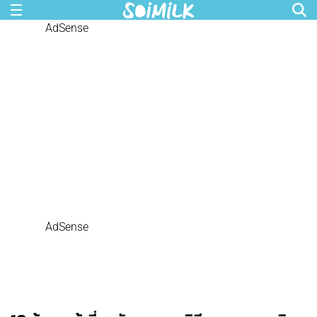
AdSense
AdSense