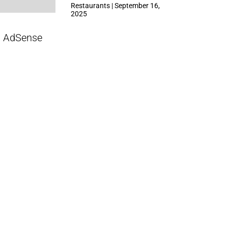
ที่ Central Park
Restaurants | September 16,
2025
AdSense