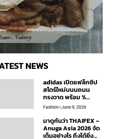
ATEST NEWS
adidas เปิดแฟล็กชิป
สโตร์ใหม่บนนถนน
ทรงวาด พร้อม %
Arabica และคอลเลก
Fashion | June 9, 2026
ชันพิเศษเฉพาะสาขา
มาดูกันว่า THAIFEX –
Anuga Asia 2026 จัด
เต็มอย่างไร ถึงได้ยิ่ง