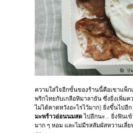
ความใส่ใจอีกขั้นของร้านนี้คือเขาแพ็กเค
พริกไทยกับเกลือหิมาลายัน ซึ่งยิ่งเพิ่ม
ไม่ได้คาดหวังอะไรไว้มาก) ยิ่งขึ้นไปอ
มะพร้าวอ่อนนมสด
ไปอีกนะ... ยิ่งฟินเ
มาก ๆ หอม และไม่มีรสสัมผัสหวานเลี่ยน