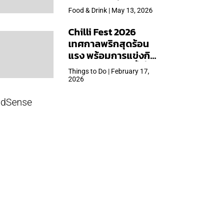
ใหญ่สุดเท่าที่เคยจัดมา
Food & Drink | May 13, 2026
Chilli Fest 2026
เทศกาลพริกสุดร้อน
แรง พร้อมการแข่งกิน
พริก จัด 28 มี.ค.นี้ ที่โรง
Things to Do | February 17,
แรมคิมป์ตัน มาลัยฯ
2026
dSense