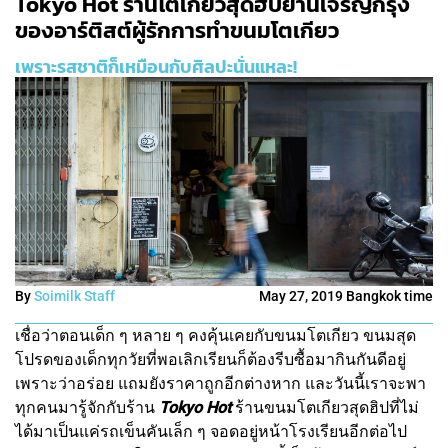
Tokyo Hot ร้านโตเกียวสุดฮิปย่านเจริญกรุง
ของอาร์ติสต์ผู้รักการทำขนมโตเกียว
เพราะรสชาติก็เหมือนกับศิลปะนั่นแหละ!
By
Soimilk Staff
May 27, 2019 Bangkok time
เชื่อว่าตอนเด็ก ๆ หลาย ๆ คงคุ้นเคยกับขนมโตเกียว ขนมสุด
โปรดของเด็กทุกวัยที่พอเลิกเรียนก็ต้องรีบซื้อมากินกันดีอยู่
เพราะว่าอร่อย แถมยังราคาถูกอีกต่างหาก และวันนี้เราจะพา
ทุกคนมารู้จักกับร้าน
Tokyo Hot
ร้านขนมโตเกียวสุดฮิปที่ไม่
ได้มาเป็นแค่รถเข็นคันเล็ก ๆ จอดอยู่หน้าโรงเรียนอีกต่อไป