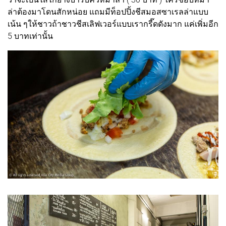
ล่าต้องมาโดนสักหน่อย แถมมีท็อปปิ้งชีสมอสซาเรลล่าแบบ
เน้น ๆให้ชาวถ้าชาวชีสเลิฟเวอร์แบบเรากรี๊ดดังมาก แค่เพิ่มอีก
5 บาทเท่านั้น