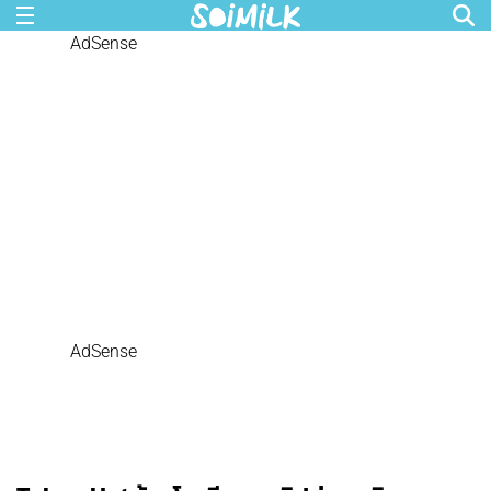
AdSense
AdSense