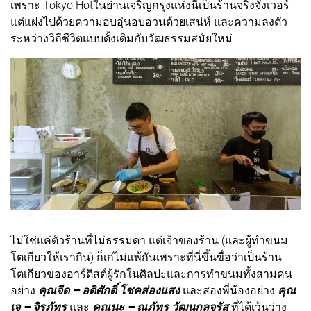
เพราะ Tokyo Hotในย่านเจริญกรุงแห่งนี้เป็นร้านจริงจังเวอร์
แต่แฝงไปด้วยความอบอุ่นอบอวนด้วยเสน่ห์ และความลงตัว
ระหว่างวิถีชีวิตแบบดั้งเดิมกับวัฒธรรมสมัยใหม่
ไม่ใช่แค่ตัวร้านที่ไม่ธรรมดา แต่เจ้าของร้าน (และผู้ทำขนม
โตเกียวให้เรากิน) ก็เก๋ไม่แพ้กันเพราะที่นี่ขึ้นขื่อว่าเป็นร้าน
โตเกียวของอาร์ติสต์ผู้รักในศิลปะและการทำขนมทั้งสามคน
อย่าง
คุณจืด – อดิศักดิ์ โชคส่องแสง
และสองพี่น้องอย่าง
คุณ
เจ – จิรภัทร
และ
คุณนะ – ณภัทร วัฒนกุลจรัส
ที่ได้เว้นว่าง