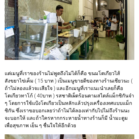
แต่เมนูที่เราของร้านไม่พูดถึงไม่ได้ก็คือ ขนมโตเกียวไส้
สังขยาไข่เค็ม ( 15 บาท ) เป็นเมนูขายดีของทางร้านเชียวนะ (
ถ้าไม่ลองแล้วจะเสียใจ ) และอีกเมนูที่เราแนะนำเลยก็คือ
โตเกียวทาโก้ ( 40บาท ) รสชาติเผ็ดร้อนตามสไตล์แม็กซิกันจ๋า
ๆ โดยการใช้แป้งโตเกียวเป็นหลักแล้วปรุงเครื่องเทศแบบแม็ก
ซิกัน ซึ่งเราขอบอกเลยว่าถ้าไม่ได้ลองเท่ากับไปไม่ถึงร้านนะ
จะบอกให้ และถ้าใครหากกระหายน้ำทางร้านก็มี น้ำมะตูม
เพื่อสุขภาพ เย็น ๆ ชื่นใจให้อีกด้วย