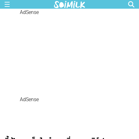
AdSense
AdSense