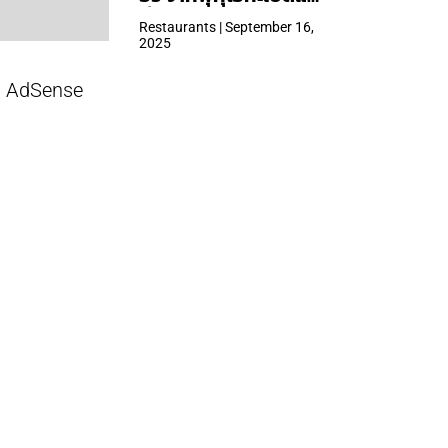
ที่ Central Park
Restaurants | September 16,
2025
AdSense