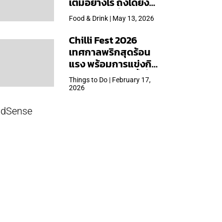
เต็มอย่างไร ถึงได้ยิ่ง
ใหญ่สุดเท่าที่เคยจัดมา
Food & Drink | May 13, 2026
Chilli Fest 2026
เทศกาลพริกสุดร้อน
แรง พร้อมการแข่งกิน
พริก จัด 28 มี.ค.นี้ ที่โรง
Things to Do | February 17,
แรมคิมป์ตัน มาลัยฯ
2026
dSense