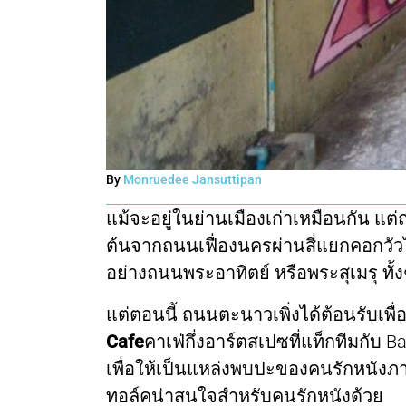
By
Monruedee Jansuttipan
แม้จะอยู่ในย่านเมืองเก่าเหมือนกัน แต
ต้นจากถนนเฟื่องนครผ่านสี่แยกคอกวัวไ
อย่างถนนพระอาทิตย์ หรือพระสุเมรุ ทั้งๆ 
แต่ตอนนี้ ถนนตะนาวเพิ่งได้ต้อนรับเพื
Cafe
คาเฟ่กึ่งอาร์ตสเปซที่แท็กทีมกับ B
เพื่อให้เป็นแหล่งพบปะของคนรักหนังภา
ทอล์คน่าสนใจสำหรับคนรักหนังด้วย