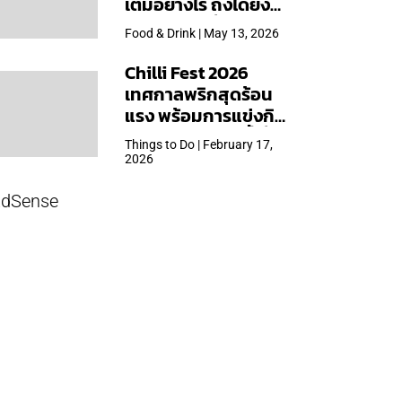
เต็มอย่างไร ถึงได้ยิ่ง
ใหญ่สุดเท่าที่เคยจัดมา
Food & Drink | May 13, 2026
Chilli Fest 2026
เทศกาลพริกสุดร้อน
แรง พร้อมการแข่งกิน
พริก จัด 28 มี.ค.นี้ ที่โรง
Things to Do | February 17,
แรมคิมป์ตัน มาลัยฯ
2026
dSense