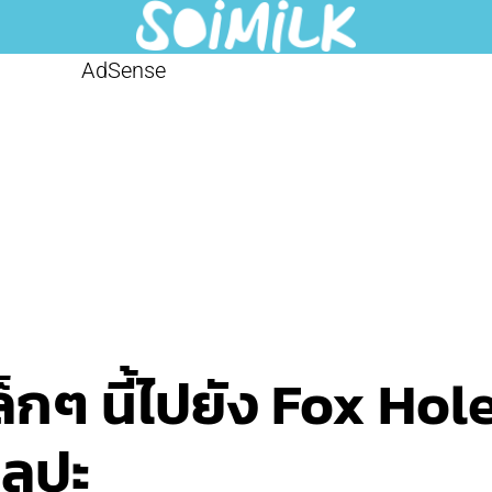
AdSense
็กๆ นี้ไปยัง Fox Hol
ิลปะ