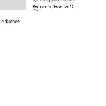
ที่ Central Park
Restaurants | September 16,
2025
AdSense