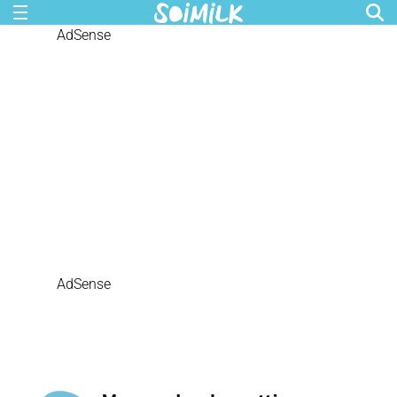
AdSense
AdSense