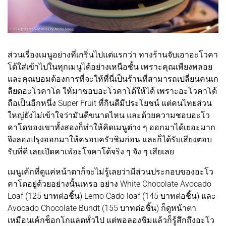
ส่วนเรื่องเมนูอย่างที่เกริ่นไปแต่แรกว่า ทางร้านจับเอาอะโวคา
โด้ใส่เข้าไปในทุกเมนูได้อย่างเหนือชั้น เพราะคุณเพียงพลอย
และคุณบอมต้องการที่จะให้ที่นี่เป็นร้านที่สามารถเปลี่ยนคนเก
ลียดอะโวคาโด ให้มาชอบอะโวคาโด้ให้ได้ เพราะอะโวคาโด้
ถือเป็นอีกหนึ่ง Super Fruit ที่กินดีมีประโยชน์ แต่คนไทยส่วน
ใหญ่ยังไม่เข้าใจว่ามันดีขนาดไหน และด้วยความชอบอะโว
คาโดของเขาทั้งสองก็ทำให้คิดเมนูต่าง ๆ ออกมาได้เยอะมาก
จึงลองปรุงออกมาให้ครอบครัวชิมก่อน และก็ได้รับเสียงตอบ
รับที่ดี เลยเปิดคาเฟ่อะโจคาโด้จริง ๆ จัง ๆ เสียเลย
เมนูเค้กที่ดูแค่หน้าตาก็จะไม่รู้เลยว่ามีส่วนประกอบของอะโว
คาโดอยู่ด้วยอย่างนั้นเหรอ อย่าง White Chocolate Avocado
Loaf (125 บาทต่อชิ้น) Lemo Cado loaf (145 บาทต่อชิ้น) และ
Avocado Chocolate Bundt (155 บาทต่อชิ้น) ก็ดูหน้าตา
เหมือนเค้กช็อกโกแลตทั่วไป แต่พอลองชิมแล้วก็รู้สึกถึงอะโว