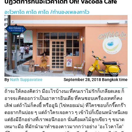
ปฏิวัติการกินอะโวคาโดที่ Oh! Vacoda Cafe
อะโวคาโด คาโด คาโด /ทำนองเพลงกาโว
By
Nath Suppavatee
September 28, 2018 Bangkok time
ถ้าจะให้ลองคิดว่า มีอะไรบ้างนะที่คนเราไม่รักก็เกลียดเลย ก็
อาจจะคิดออกว่าเป็นอาหารอินเดีย ที่คนชอบเครื่องเทศก็คง
เลิฟ แต่ถ้าไม่ก็คงยี้ หรืออูนิ (ไข่หอยเม่น) ที่ใครชอบก็กรี๊ดกร๊า
ดอยากกินบ่อย ๆ แต่ถ้าใครเจอคาว ๆ เข้าไปก็เบือนหน้าหนีเลย
แต่ยังมีอีกอย่างที่เราพอนึกออก นั่นคือผลไม้ลูกเขียว ๆ ขนาด
เหมาะมือ ที่มักนำมาทำของคาวมากกว่าอย่าง "อะโวคาโด"