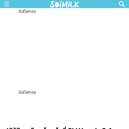
AdSense
AdSense