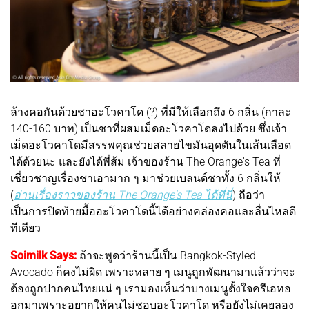
ล้างคอกันด้วยชาอะโวคาโด (?) ที่มีให้เลือกถึง 6 กลิ่น (กาละ
140-160 บาท) เป็นชาที่ผสมเม็ดอะโวคาโดลงไปด้วย ซึ่งเจ้า
เม็ดอะโวคาโดมีสรรพคุณช่วยสลายไขมันอุดตันในเส้นเลือด
ได้ด้วยนะ และยังได้พี่ส้ม เจ้าของร้าน The Orange's Tea ที่
เชี่ยวชาญเรื่องชาเอามาก ๆ มาช่วยเบลนด์ชาทั้ง 6 กลิ่นให้
(
อ่านเรื่องราวของร้าน The Orange's Tea ได้ที่นี่
) ถือว่า
เป็นการปิดท้ายมื้ออะโวคาโดนี้ได้อย่างคล่องคอและลื่นไหลดี
ทีเดียว
Soimilk Says:
ถ้าจะพูดว่าร้านนี้เป็น Bangkok-Styled
Avocado ก็คงไม่ผิด เพราะหลาย ๆ เมนูถูกพัฒนามาแล้วว่าจะ
ต้องถูกปากคนไทยแน่ ๆ เรามองเห็นว่าบางเมนูตั้งใจครีเอทอ
อกมาเพราะอยากให้คนไม่ชอบอะโวคาโด หรือยังไม่เคยลอง