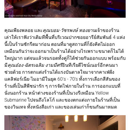
คุณเพียงพลอย และ
คุณบอม-วัชรพงษ์ ทองยาน
เจ้าของร้าน
เล่าให้เราฟังว่าเดิมทีพื้นที่บริเวณปากซอยอารีย์สัมพันธ์ 4 แห่ง
นี้เป็นร้านซักรีดมาก่อน ตอนที่มาดูสถานที่ก็ยังคิดไม่ออก
เหมือนกันว่าจะออกมาเป็นร้านได้อย่างไรเพราะขนาดก็ไม่ได้
ใหญ่มาก แต่จนแล้วจนรอดทั้งคู่ก็ได้ช่วยกันออกแบบ พร้อมกับ
มี
คุณอ๋อง-ฉัตรเฉลิม งามมีศรี
อินทีเรียดีไซน์เนอร์อีกคนมา
ช่วยด้วย การตกแต่งร้านได้แรงบันดาลใจมาจากคาเฟ่ฝั่ง
แคลิฟอร์เนีย-ไมอามีในยุค 60's - 70's ทั้งการเลือกสีสันของ
ร้านที่เป็นสีพีชน่ารัก ๆ การจัดไฟภายในร้าน การออกแบบที่
นั่งนอกร้าน หน้าต่างของร้านที่เป็นวงรีเหมือน Yellow
Submarine ไปจนถึงโลโก้ และของตกแต่งภายในร้านที่เป็น
ของวินเทจ ทั้งหนังสือเก่า และของเล่นเก่าก็ขนกันมาหมด