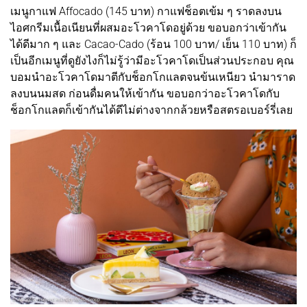
เมนูกาแฟ Affocado (145 บาท) กาแฟช็อตเข้ม ๆ ราดลงบน
ไอศกรีมเนื้อเนียนที่ผสมอะโวคาโดอยู่ด้วย ขอบอกว่าเข้ากัน
ได้ดีมาก ๆ และ Cacao-Cado (ร้อน 100 บาท/ เย็น 110 บาท) ก็
เป็นอีกเมนูที่ดูยังไงก็ไม่รู้ว่ามีอะโวคาโดเป็นส่วนประกอบ คุณ
บอมนำอะโวคาโดมาตีกับช็อกโกแลตจนข้นเหนียว นำมาราด
ลงบนนมสด ก่อนดื่มคนให้เข้ากัน ขอบอกว่าอะโวคาโดกับ
ช็อกโกแลตก็เข้ากันได้ดีไม่ต่างจากกล้วยหรือสตรอเบอร์รี่เลย