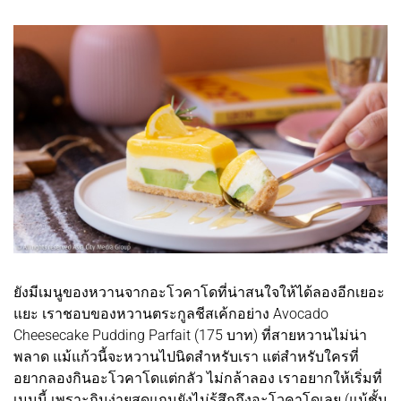
ยังมีเมนูของหวานจากอะโวคาโดที่น่าสนใจให้ได้ลองอีกเยอะ
แยะ เราชอบของหวานตระกูลชีสเค้กอย่าง Avocado
Cheesecake Pudding Parfait (175 บาท) ที่สายหวานไม่น่า
พลาด แม้แก้วนี้จะหวานไปนิดสำหรับเรา แต่สำหรับใครที่
อยากลองกินอะโวคาโดแต่กลัว ไม่กล้าลอง เราอยากให้เริ่มที่
เมนูนี้ เพราะกินง่ายสุดแถมยังไม่รู้สึกถึงอะโวคาโดเลย (แม้ชั้น