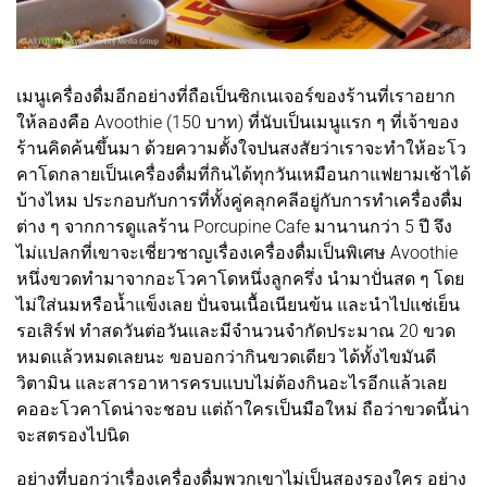
เมนูเครื่องดื่มอีกอย่างที่ถือเป็นซิกเนเจอร์ของร้านที่เราอยาก
ให้ลองคือ Avoothie (150 บาท) ที่นับเป็นเมนูแรก ๆ ที่เจ้าของ
ร้านคิดค้นขึ้นมา ด้วยความตั้งใจปนสงสัยว่าเราจะทำให้อะโว
คาโดกลายเป็นเครื่องดื่มที่กินได้ทุกวันเหมือนกาแฟยามเช้าได้
บ้างไหม ประกอบกับการที่ทั้งคู่คลุกคลีอยู่กับการทำเครื่องดื่ม
ต่าง ๆ จากการดูแลร้าน Porcupine Cafe มานานกว่า 5 ปี จึง
ไม่แปลกที่เขาจะเชี่ยวชาญเรื่องเครื่องดื่มเป็นพิเศษ Avoothie
หนึ่งขวดทำมาจากอะโวคาโดหนึ่งลูกครึ่ง นำมาปั่นสด ๆ โดย
ไม่ใส่นมหรือน้ำแข็งเลย ปั่นจนเนื้อเนียนข้น และนำไปแช่เย็น
รอเสิร์ฟ ทำสดวันต่อวันและมีจำนวนจำกัดประมาณ 20 ขวด
หมดแล้วหมดเลยนะ ขอบอกว่ากินขวดเดียว ได้ทั้งไขมันดี
วิตามิน และสารอาหารครบแบบไม่ต้องกินอะไรอีกแล้วเลย
คออะโวคาโดน่าจะชอบ แต่ถ้าใครเป็นมือใหม่ ถือว่าขวดนี้น่า
จะสตรองไปนิด
อย่างที่บอกว่าเรื่องเครื่องดื่มพวกเขาไม่เป็นสองรองใคร อย่าง