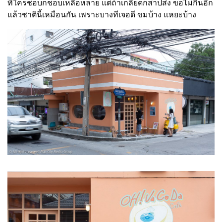
ที่ใครชอบก็ชอบเหลือหลาย แต่ถ้าเกลียดก็สาปส่ง ขอไม่กินอีก
แล้วชาตินี้เหมือนกัน เพราะบางทีเจอดี ขมบ้าง แหยะบ้าง