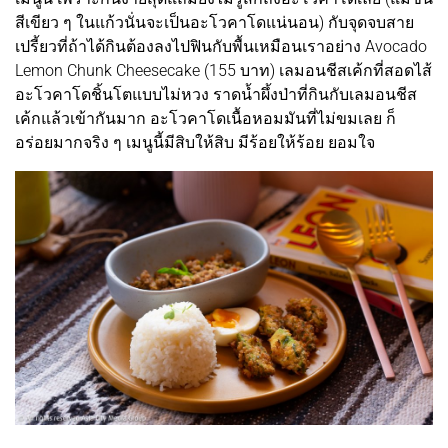
สีเขียว ๆ ในแก้วนั่นจะเป็นอะโวคาโดแน่นอน) กับจุดจบสาย
เปรี้ยวที่ถ้าได้กินต้องลงไปฟินกับพื้นเหมือนเราอย่าง Avocado
Lemon Chunk Cheesecake (155 บาท) เลมอนชีสเค้กที่สอดไส้
อะโวคาโดชิ้นโตแบบไม่หวง ราดน้ำผึ้งป่าที่กินกับเลมอนชีส
เค้กแล้วเข้ากันมาก อะโวคาโดเนื้อหอมมันที่ไม่ขมเลย ก็
อร่อยมากจริง ๆ เมนูนี้มีสิบให้สิบ มีร้อยให้ร้อย ยอมใจ