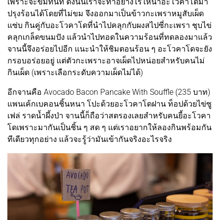
เพราะจะขมทันที ดังนั้นเราจะทำอย่างไรให้นำอะโวคาโดมา
ปรุงร้อนได้โดยที่ไม่ขม จึงออกมาเป็นข้าวกะเพราหมูสับเผ็ด
แซ่บ กินคู่กับอะโวคาโดที่นำไปคลุกกับผงสไปซี่กะเพรา ชุบไข่
คลุกเกล็ดขนมปัง แล้วนำไปทอดในความร้อนที่ทดลองมาแล้ว
จานนี้จึงอร่อยไปอีก แนะนำให้ชิมตอนร้อน ๆ อะโวคาโดจะยัง
กรอบอร่อยอยู่ แต่ตัวกะเพราะอาจเผ็ดไปหน่อยสำหรับคนไม่
กินเผ็ด (เพราะเลือกระดับความเผ็ดไม่ได้)
อีกจานคือ Avocado Bacon Pancake With Souffle (235 บาท)
แพนเค้กเบคอนชิ้นหนา โปะด้วยอะโวคาโดฝาน ท็อปด้วยไข่ซู
เฟล่ ราดน้ำผึ้งป่า จานนี้ก็ถือว่าสตรองเลยสำหรับคนยี้อะโวคา
โดเพราะมากันเป็นชิ้น ๆ สด ๆ แต่เราอยากให้ลองกินพร้อมกัน
ทีเดียวทุกอย่าง แล้วจะรู้ว่ามันเข้ากันจริงอะไรจริง