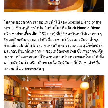
ในส่วนของชาดำ เราขอแนะนำให้ลอง Special Blend of the
Month ซึ่งเมนูที่เราได้ชิมในวันนั้นก็คือ
Duck Noodle Blend
หรือ
ชาก๋วยเตี๋ยวเป็ด
(250 บาท) ที่เสิร์ฟมาในกาให้เราค่อย ๆ
รินละเลียดดื่ม จะบอกว่าถึงชื่อจะชวนให้ฉงนสงสัยว่าน้ำซุป
ก๋วยเตี๋ยวเป็ดนี่ดื่มได้จริง ๆ เหรอ? แต่ที่จริงแล้วเมนูนี้ก็คือชาที่
ประกอบด้วยกลิ่นหวาน ๆ ของเครื่องเทศไทย ซึ่งเราอาจจะคุ้น
เคยกับเครื่องเทศเหล่านี้ในฐานะส่วนประกอบของน้ำพะโล้ ซึ่ง
พอไม่มีกลิ่นเป็ดหรือกลิ่นของเนื้อสัตว์อื่น ๆ นี่ก็คือชาดำที่ดื่ม
แล้วสดชื่น คล่องคอสุด ๆ