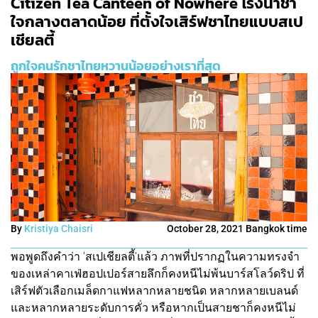
Citizen Tea Canteen of Nowhere โรงน้ำชา
ใจกลางตลาดน้อย ที่ตั้งใจเสิร์ฟชาไทยแบบสเป
เชียลตี้
ถูกใจคนรักชาไทยหวานน้อยอย่างเราที่สุด
By
Kristiya Chaisri
October 28, 2021 Bangkok time
พอพูดถึงคำว่า 'สเปเชียลตี้'แล้ว ภาพที่ปรากฏในความทรงจำ
ของเหล่าคาเฟ่ฮอปเปอร์สายลึกก็คงหนีไม่พ้นบาร์สโลว์ดริป ที่
เสิร์ฟตัวเลือกเมล็ดกาแฟหลากหลายชนิด หลากหลายเบลนด์
และหลากหลายระดับการคั่ว หรือหากเป็นสายชาก็คงหนีไม่