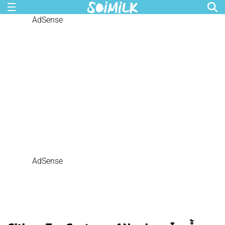
AdSense
AdSense