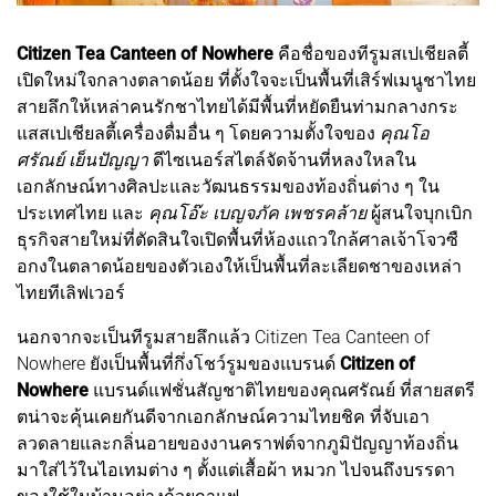
Citizen Tea Canteen of Nowhere
คือชื่อของทีรูมสเปเชียลตี้
เปิดใหม่ใจกลางตลาดน้อย ที่ตั้งใจจะเป็นพื้นที่เสิร์ฟเมนูชาไทย
สายลึกให้เหล่าคนรักชาไทยได้มีพื้นที่หยัดยืนท่ามกลางกระ
แสสเปเชียลตี้เครื่องดื่มอื่น ๆ โดยความตั้งใจของ
คุณโอ
ศรัณย์ เย็นปัญญา
ดีไซเนอร์สไตล์จัดจ้านที่หลงใหลใน
เอกลักษณ์ทางศิลปะและวัฒนธรรมของท้องถิ่นต่าง ๆ ใน
ประเทศไทย และ
คุณโอ๊ะ เบญจภัค เพชรคล้าย
ผู้สนใจบุกเบิก
ธุรกิจสายใหม่ที่ตัดสินใจเปิดพื้นที่ห้องแถวใกล้ศาลเจ้าโจวซื
อกงในตลาดน้อยของตัวเองให้เป็นพื้นที่ละเลียดชาของเหล่า
ไทยทีเลิฟเวอร์
นอกจากจะเป็นทีรูมสายลึกแล้ว Citizen Tea Canteen of
Nowhere ยังเป็นพื้นที่กึ่งโชว์รูมของแบรนด์
Citizen of
Nowhere
แบรนด์แฟชั่นสัญชาติไทยของคุณศรัณย์ ที่สายสตรี
ตน่าจะคุ้นเคยกันดีจากเอกลักษณ์ความไทยชิค ที่จับเอา
ลวดลายและกลิ่นอายของงานคราฟต์จากภูมิปัญญาท้องถิ่น
มาใส่ไว้ในไอเทมต่าง ๆ ตั้งแต่เสื้อผ้า หมวก ไปจนถึงบรรดา