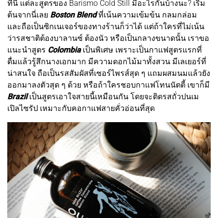
ทีนี้ แต่ละสูตรของ Barismo Cold Still มีอะไรกันบ้างนะ? เริ่ม
ต้นจากนี่เลย
Boston Blend
ที่เน้นความเข้มข้น กลมกล่อม
และถือเป็นซิกเนเจอร์ของทางร้านก็ว่าได้ แต่ถ้าใครที่ไม่เน้น
ว่ารสชาติต้องบาลานซ์ ต้องนัว หรือเป็นกลางขนาดนั้น เราขอ
แนะนำสูตร
Colombia
เป็นพิเศษ เพราะเป็นกาแฟสูตรแรกที่
ดื่มแล้วรู้สึกนางเอกมาก มีความดอกไม้มาทั้งสวน มีเลเยอร์ที่
น่าสนใจ ถือเป็นรสสัมผัสที่เซอร์ไพรส์สุด ๆ แถมผสมนมแล้วยัง
ออกมาลงตัวสุด ๆ ด้วย หรือถ้าใครชอบกาแฟโทนนัตตี้ เขาก็มี
Brazil
เป็นสูตรเอาใจสายนี้เหมือนกัน โดยจะติดรสถั่วปนเม
เปิลไซรัป เหมาะกับคอกาแฟสายคั่วอ่อนที่สุด