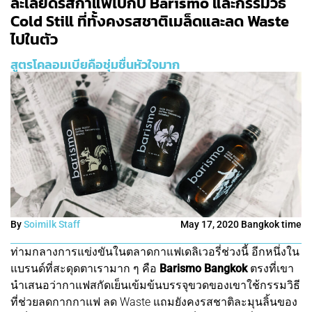
ละเลียดรสกาแฟไปกับ Barismo และกรรมวิธี
Cold Still ที่ทั้งคงรสชาติเมล็ดและลด Waste
ไปในตัว
สูตรโคลอมเบียคือชุ่มชื่นหัวใจมาก
By
Soimilk Staff
May 17, 2020 Bangkok time
ท่ามกลางการแข่งขันในตลาดกาแฟเดลิเวอรี่ช่วงนี้ อีกหนึ่งใน
แบรนด์ที่สะดุดตาเรามาก ๆ คือ
Barismo Bangkok
ตรงที่เขา
นำเสนอว่ากาแฟสกัดเย็นเข้มข้นบรรจุขวดของเขาใช้กรรมวิธี
ที่ช่วยลดกากกาแฟ ลด Waste แถมยังคงรสชาติละมุนลิ้นของ