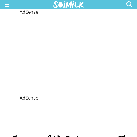
AdSense
AdSense