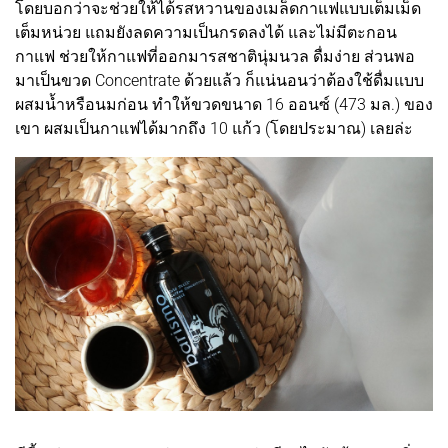
โดยบอกว่าจะช่วยให้ได้รสหวานของเมล็ดกาแฟแบบเต็มเม็ด
เต็มหน่วย แถมยังลดความเป็นกรดลงได้ และไม่มีตะกอน
กาแฟ ช่วยให้กาแฟที่ออกมารสชาตินุ่มนวล ดื่มง่าย ส่วนพอ
มาเป็นขวด Concentrate ด้วยแล้ว ก็แน่นอนว่าต้องใช้ดื่มแบบ
ผสมน้ำหรือนมก่อน ทำให้ขวดขนาด 16 ออนซ์ (473 มล.) ของ
เขา ผสมเป็นกาแฟได้มากถึง 10 แก้ว (โดยประมาณ) เลยล่ะ