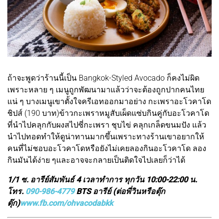
ถ้าจะพูดว่าร้านนี้เป็น Bangkok-Styled Avocado ก็คงไม่ผิด
เพราะหลาย ๆ เมนูถูกพัฒนามาแล้วว่าจะต้องถูกปากคนไทย
แน่ ๆ บางเมนูเขาตั้งใจครีเอทออกมาอย่าง กะเพราอะโวคาโด
ชิปส์ (190 บาท)ข้าวกะเพราหมูสับเผ็ดแซ่บกินคู่กับอะโวคาโด
ที่นำไปคลุกกับผงสไปซี่กะเพรา ชุบไข่ คลุกเกล็ดขนมปัง แล้ว
นำไปทอดทำให้ดูน่าทานมากขึ้นเพราะทางร้านเขาอยากให้
คนที่ไม่ชอบอะโวคาโดหรือยังไม่เคยลองกินอะโวคาโด ลอง
กินมันได้ง่าย ๆและอาจจะกลายเป็นติดใจไปเลยก็ว่าได้
1/1 ซ. อารีย์สัมพันธ์ 4 เวลาทำการ ทุกวัน 10:00-22:00 น.
โทร.
090-986-4779
BTS อารีย์ (ต่อพี่วินหรือตุ๊ก
ตุ๊ก)
www.fb.com/ohvacodabkk