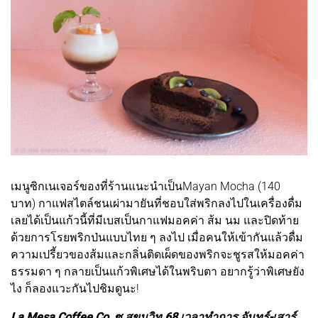
เมนูซิกเนเจอร์ของที่ร้านแนะนำเป็นMayan Mocha (140
บาท) กาแฟสไตล์ชนเผ่ามายันที่ชอบใส่พริกลงไปในเครื่องดื่ม
เลยได้เป็นแก้วนี้ที่มีเบสเป็นกาแฟมอคค่า ส้ม นม และปิดท้าย
ด้วยการโรยพริกป่นแบบไทย ๆ ลงไป เมื่อคนให้เข้ากันแล้วดื่ม
ความเปรี้ยวของส้มและกลิ่นติดเผ็ดของพริกจะชูรสให้มอคค่า
ธรรมดา ๆ กลายเป็นแก้วพิเศษได้ในพริบตา อยากรู้ว่าพิเศษยัง
ไง ก็ลองแวะกันไปชิมดูนะ!
La Mesa Coffee Co. ซ.สุขุมวิท 68 เวลาทำการ จันทร์-เสาร์