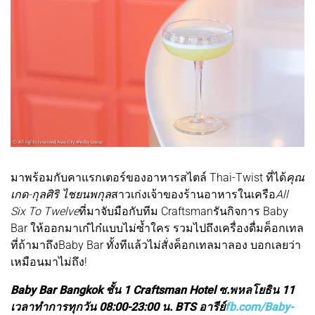
มาพร้อมกับคาแรกเตอร์ของอาหารสไตล์ Thai-Twist ที่ได้
คุณ
เกด-กุลศิริ ไชยนพกุล
สาวเก่งเจ้าของร้านอาหารในเครือ
All
Six To Twelve
ที่มาจับมือกับทีม Craftsmanรันกิจการ Baby
Bar ให้ออกมาเก๋ไก๋แบบไม่ซ้ำใคร รวมไปถึงเครื่องดื่มค็อกเทล
ที่ถ้ามาถึงBaby Bar ทั้งทีแล้วไม่สั่งค็อกเทลมาลอง บอกเลยว่า
เหมือนมาไม่ถึง!
Baby Bar Bangkok ชั้น 1 Craftsman Hotel ซ.พหลโยธิน 11
เวลาทำการทุกวัน 08:00-23:00 น. BTS อารีย์
fb.com/Baby-