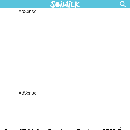
AdSense
AdSense