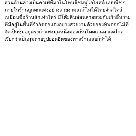
ส่วนด้านล่างเป็นคาเฟ่ที่มาในโทนสีชมพูโอโรสด์ แบบพีช ๆ
ภายในร้านถูกตกแต่งอย่างสวยงามแต่ก็ไม่ได้ไทยจ๋าสไตล์
เหมือนชื่อร้านสักเท่าไหร่ มีโต๊ะหินอ่อนลายสวยกับเก้าอี้หวาย
ทีมีอยู่ในพื้นที่จำกัดตกแต่งอย่างสวยงามด้วยกองทัพดอกไม้ที่
จัดเป็นซุ้มอยู่ตรงกำแพงมุมหนึ่งมองเห็นโดดเด่นมาแต่ไกล
เรียกว่าเป็นมุมถ่ายรูปยอดฮิตของทางร้านเลยก็ว่าได้