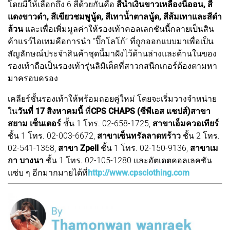
โดยมีให้เลือกถึง 6 สีด้วยกันคือ
สีน้ำเงินขาวเหลืองนีออน, สี
แดงขาวดำ, สีเขียวชมพูนู้ด, สีเทาน้ำตาลนู้ด, สีส้มเทาและสีดำ
ล้วน
และเพื่อเพิ่มมูลค่าให้รองเท้าคอลเลกชันนี้กลายเป็นสิน
ค้าแรว์ไอเทมคือการนำ “ปิ๊กโลโก้” ที่ถูกออกแบบมาเพื่อเป็น
สัญลักษณ์ประจำสินค้าชุดนี้มาฝังไว้ด้านล่างและด้านในของ
รองเท้าถือเป็นรองเท้ารุ่นลิมิเต็ดที่สาวกสนีกเกอร์ต้องตามหา
มาครอบครอง
เคลียร์ชั้นรองเท้าให้พร้อมถอยคู่ใหม่ โดยจะเริ่มวางจำหน่าย
ใน
วันที่ 17 สิงหาคมนี้
ที่
CPS CHAPS (ซีพีเอส แชปส์)
สาขา
สยาม เซ็นเตอร์
ชั้น 1 โทร. 02-658-1725,
สาขาเอ็มควอเทียร์
ชั้น 1 โทร. 02-003-6672,
สาขาเซ็นทรัลลาดพร้าว
ชั้น 2 โทร.
02-541-1368,
สาขา Zpell
ชั้น 1 โทร. 02-150-9136,
สาขาเม
กา บางนา
ชั้น 1 โทร. 02-105-1280 และอัตเดตคอลเลคชัน
แซ่บ ๆ อีกมากมายได้ที่
http://www.cpsclothing.com