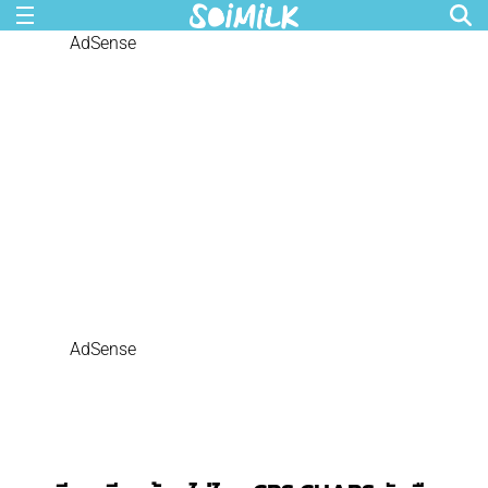
AdSense
AdSense