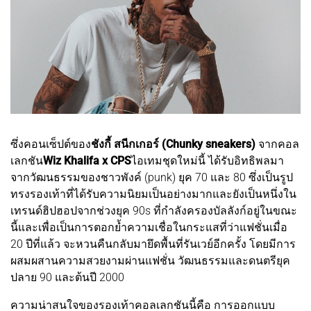
ซึ่งคอนเซ็ปต์ของ
ชังกี้ สนีกเกอร์ (Chunky sneakers)
จากคอล
เลกชัน
Wiz Khalifa x CPS
ไอเทมชุดใหม่นี้ ได้รับอิทธิพลมา
จากวัฒนธรรมของชาวพังค์ (punk) ยุค 70 และ 80 ซึ่งเป็นรูป
ทรงรองเท้าที่ได้รับความนิยมเป็นอย่างมากและยังเป็นหนึ่งใน
เทรนด์ฮิปฮอปจากช่วงยุค 90s ที่กำลังครองบัลลังก์อยู่ในขณะ
นี้และเพื่อเป็นการตอกย้ำความเชื่อในกระแสที่ว่าแฟชั่นเมื่อ
20 ปีที่แล้ว จะหวนคืนกลับมายึดพื้นที่รันเวย์อีกครั้ง โดยมีการ
ผสมผสานความสวยงามผ่านแฟชั่น วัฒนธรรมและดนตรียุค
ปลาย 90 และต้นปี 2000
ความน่าสนใจของรองเท้าคอลเลกชันนี้คือ การออกแบบ