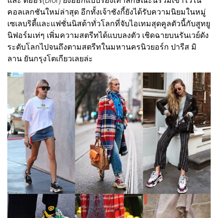
และ ดิออร์(Dior) ยังออกแบบรองเท้าลักษณะนี้รวมเข้าไว้ใน
คอลเลกชันใหม่ล่าสุด อีกทั้งเจ้าชังกี้ยังได้รับความนิยมในหมู่
เซเลบริตี้และแฟชั่นนิสต้าทั่วโลกที่จับไอเทมสุดคูลตัวนี้กับสูทยู
นิฟอร์มเท่ๆ เพิ่มความสตรีทได้แบบลงตัว เชิดฉายบนรันเวย์ดัง
ระดับโลกไปจนถึงตามสตรีทในมหานครนิวยอร์ก ปารีส มิ
ลาน ยันกรุงโตเกียวเลยล่ะ