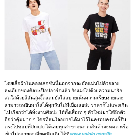
โดยเสื้อผ้าในคอลเลกชันนี้นอกจากจะอัดแน่นไปด้วยลาย
ละเอียดของศิลปะป๊อปอาร์ตแล้ว ยังแฝงไปด้วยความน่ารัก
สดใสด้วยสีสันสุดจี๊ดแถมยังใส่สบายเน้นความเรียบง่ายและ
สามารถหยิบมาใส่ได้ทุกวันไม่มีเบื่อเลยล่ะ ราคาก็ไม่แพงเกิน
ไป เรียกว่าได้ทั้งงานศิลปะ ได้ทั้งเสื้อเท่ ๆ ตัวใหม่มาใส่อีกตัว
ถือว่าคุ้มมาก ๆ ใครที่สนใจอยากได้มาไว้ในครอบครองก็รีบ
ตรงไปชอปที่Uniqlo ได้เลยทุกสาขาจนกว่าสินค้าจะหมด หรือ
เข้าไปดูลายละเอียดเพิ่มเติมได้ที่
www.uniqlo.com/th