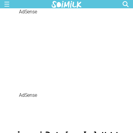
AdSense
AdSense