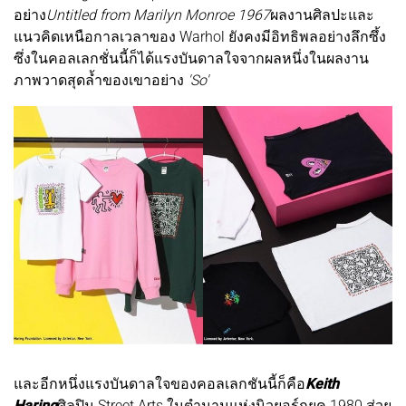
อย่าง
Untitled from Marilyn Monroe 1967
ผลงานศิลปะและ
แนวคิดเหนือกาลเวลาของ Warhol ยังคงมีอิทธิพลอย่างลึกซึ้ง
ซึ่งในคอลเลกชั่นนี้ก็ได้แรงบันดาลใจจากผลหนึ่งในผลงาน
ภาพวาดสุดล้ำของเขาอย่าง
'So'
และอีกหนึ่งแรงบันดาลใจของคอลเลกชันนี้ก็คือ
Keith
Haring
ศิลปิน Street Arts ในตำนานแห่งนิวยอร์กยุค 1980 ส่วย