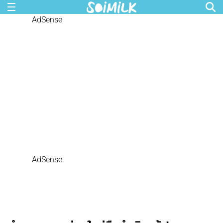
AdSense
AdSense