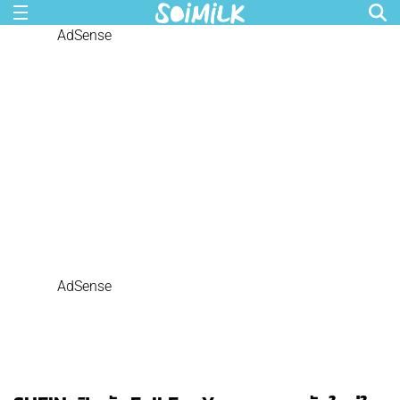
AdSense
AdSense