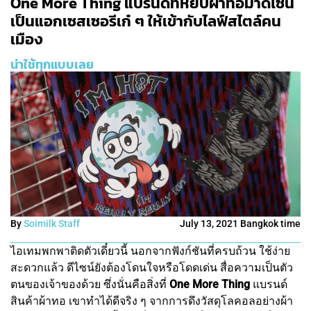
One More Thing แบรนด์ที่หยิบผ้าทอมาดีไซน์
เป็นแอกเซสเซอรีเก๋ ๆ ให้เข้ากับไลฟ์สไตล์คน
เมือง
น่าใช้ทุกแบบเลย
By
Soimilk Staff
July 13, 2021 Bangkok time
ไอเทมพกพาติดตัวเดี๋ยวนี้ นอกจากฟังก์ชันที่ครบถ้วน ใช้ง่าย
สะดวกแล้ว ดีไซน์ยังต้องโดนใจหรือโดดเด่น สื่อความเป็นตัว
ตนของเจ้าของด้วย ซึ่งนั่นคือสิ่งที่
One More Thing
แบรนด์
สินค้าผ้าทอ เขาทำได้ดีจริง ๆ จากการดึงวัสดุโลคอลอย่างผ้า