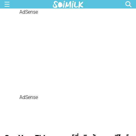
AdSense
AdSense