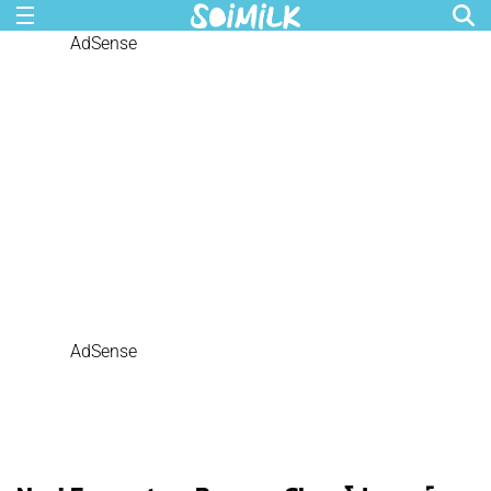
AdSense
AdSense