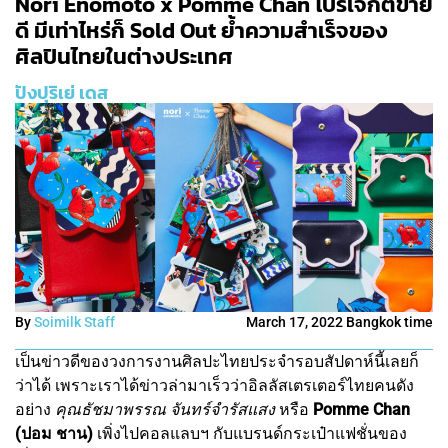
Nori Enomoto x Pomme Chan โปรเจกต์ขาย
ดี มีเท่าไหร่ก็ Sold Out ย้ำความสำเร็จของ
ศิลปินไทยในต่างประเทศ
ปังปุริเย่ เดส
By
Soimilk Staff
March 17, 2022 Bangkok time
เป็นข่าวดีของวงการงานศิลปะไทยประจำรอบสัปดาห์นี้เลยก็
ว่าได้ เพราะเราได้ข่าวล่ามาเร็วว่าอิลลัสเตรเตอร์ไทยคนดัง
อย่าง
คุณธัชมาพรรณ จันทร์จำรัสแสง
หรือ
Pomme Chan
(ปอม ชาน)
เพิ่งไปคอลแลบฯ กับแบรนด์กระเป๋าแฟชั่นของ