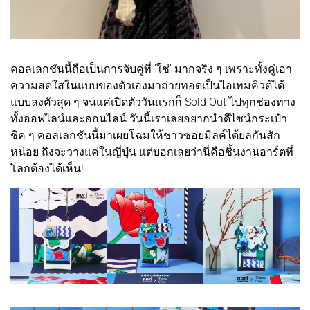
คอลเลกชันนี้ถือเป็นการจับคู่ที่ 'ใช่' มากจริง ๆ เพราะทั้งคู่เอา
ความสดใสในแบบของตัวเองมาถ่ายทอดเป็นไอเทมคิวต์ได้
แบบลงตัวสุด ๆ จนแค่เปิดตัววันแรกก็ Sold Out ไปทุกช่องทาง
ทั้งออฟไลน์และออนไลน์ วันนี้เราเลยอยากนำดีไซน์กระเป๋า
ชิค ๆ คอลเลกชันนี้มาเผยโฉมให้ชาวซอยมิลค์ได้ยลกันสัก
หน่อย ถึงจะวางแค่ในญี่ปุ่น แต่บอกเลยว่านี่คือชิ้นงานอาร์ตที่
โลกต้องได้เห็น!