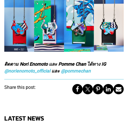
ติดตาม Nori Enomoto และ Pomme Chan ได้ทาง IG
@norienomoto_official
และ
@pommechan
Share this post:
LATEST NEWS