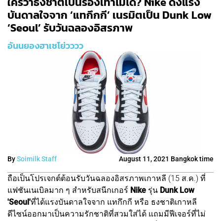
ใครว่าธงชาติเป็นรองเท้าไม่ได้? Nike ดึงแรง
บันดาลใจจาก ‘แทกึกกี’ เนรมิตเป็น Dunk Low
‘Seoul’ รับวันฉลองอิสรภาพ
อันนยองฮาเซโย่วววว
By
Soimilk Staff
August 11, 2021 Bangkok time
ถือเป็นโปรเจกต์ต้อนรับวันฉลองอิสรภาพเกาหลี (15 ส.ค.) ที่
แฟชันเนเบิลมาก ๆ สำหรับสนีกเกอร์
Nike
รุ่น
Dunk Low
'Seoul'
ที่ได้แรงบันดาลใจจาก แทกึกกี หรือ ธงชาติเกาหลี
ดีไซน์ออกมาเป็นความรักชาติที่สวมใส่ได้ แถมมีฟีเจอร์ที่ไม่