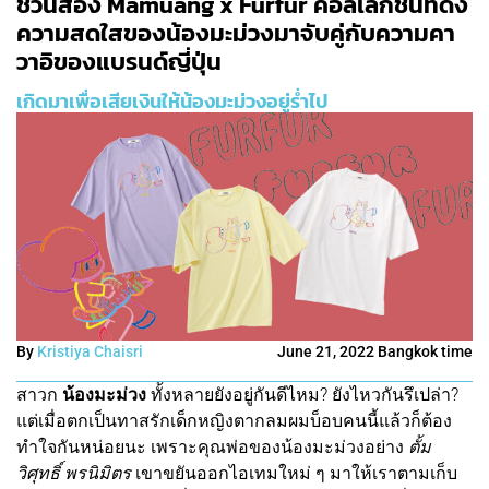
ชวนส่อง Mamuang x Furfur คอลเลกชันที่ดึง
ความสดใสของน้องมะม่วงมาจับคู่กับความคา
วาอิของแบรนด์ญี่ปุ่น
เกิดมาเพื่อเสียเงินให้น้องมะม่วงอยู่ร่ำไป
By
Kristiya Chaisri
June 21, 2022 Bangkok time
สาวก
น้องมะม่วง
ทั้งหลายยังอยู่กันดีไหม? ยังไหวกันรึเปล่า?
แต่เมื่อตกเป็นทาสรักเด็กหญิงตากลมผมบ็อบคนนี้แล้วก็ต้อง
ทำใจกันหน่อยนะ เพราะคุณพ่อของน้องมะม่วงอย่าง
ตั้ม
วิศุทธิ์ พรนิมิตร
เขาขยันออกไอเทมใหม่ ๆ มาให้เราตามเก็บ