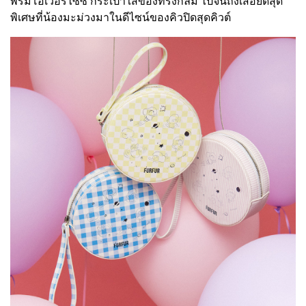
พรมโอเวอร์ไซซ์ กระเป๋าใส่ของทรงกลม ไปจนถึงเสื้อยืดสุด
พิเศษที่น้องมะม่วงมาในดีไซน์ของคิวปิดสุดคิวต์