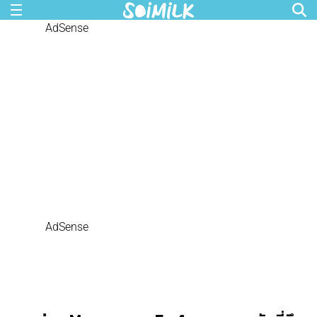
AdSense
AdSense