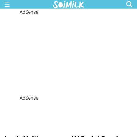
AdSense
AdSense