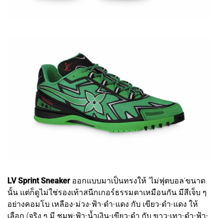
LV Sprint Sneaker
ออกแบบมาเป็นทรงให้ 'ไม่ฟุตบอล'ขนาด
นั้น แต่ก็ดูไม่ใช่รองเท้าสนีกเกอร์ธรรมดาเหมือนกัน มีสีเจ็บ ๆ
อย่างคอมโบ เหลือง-ม่วง-ฟ้า-ดำ-แดง กับ เขียว-ดำ-แดง ให้
เลือก (จริง ๆ มี ชมพู-ฟ้า-น้ำเงิน-เขียว-ดำ กับ ขาว-เทา-ดำ-ฟ้า-