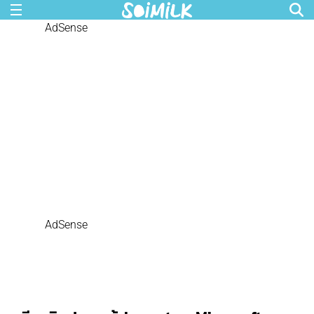
AdSense
AdSense