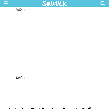
AdSense
AdSense