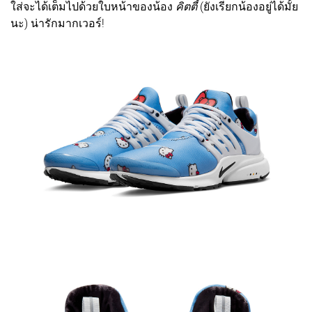
ใส่จะได้เต็มไปด้วยใบหน้าของน้อง
คิตตี้
(ยังเรียกน้องอยู่ได้มั้ย
นะ) น่ารักมากเวอร์!