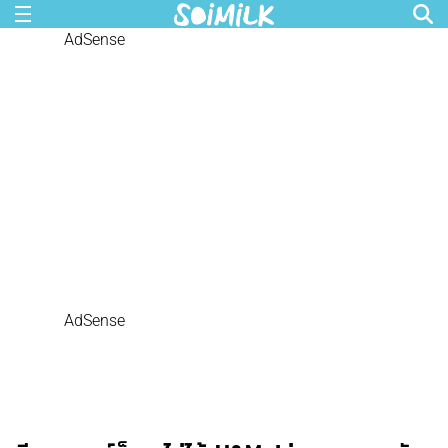
AdSense
AdSense