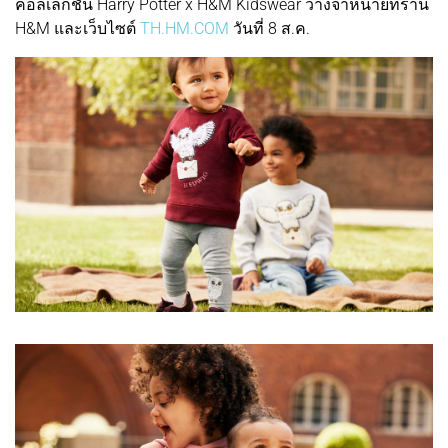
คอลเลกชัน Harry Potter x H&M Kidswear วางจำหน่ายที่ร้าน
H&M และเว็บไซต์
TH.HM.COM
วันที่ 8 ส.ค.