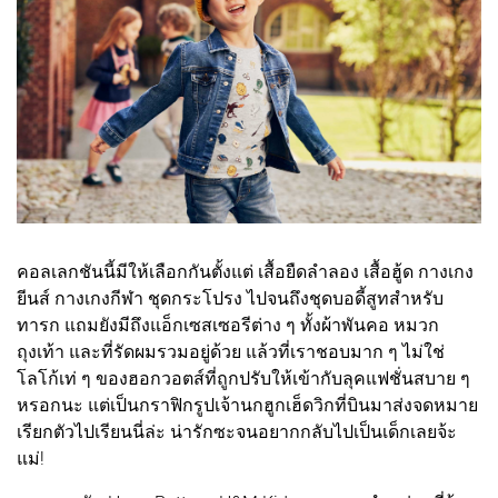
คอลเลกชันนี้มีให้เลือกกันตั้งแต่ เสื้อยืดลำลอง เสื้อฮู้ด กางเกง
ยีนส์ กางเกงกีฬา ชุดกระโปรง ไปจนถึงชุดบอดี้สูทสำหรับ
ทารก แถมยังมีถึงแอ็กเซสเซอรีต่าง ๆ ทั้งผ้าพันคอ หมวก
ถุงเท้า และที่รัดผมรวมอยู่ด้วย แล้วที่เราชอบมาก ๆ ไม่ใช่
โลโก้เท่ ๆ ของฮอกวอตส์ที่ถูกปรับให้เข้ากับลุคแฟชั่นสบาย ๆ
หรอกนะ แต่เป็นกราฟิกรูปเจ้านกฮูกเฮ็ดวิกที่บินมาส่งจดหมาย
เรียกตัวไปเรียนนี่ล่ะ น่ารักซะจนอยากกลับไปเป็นเด็กเลยจ้ะ
แม่!