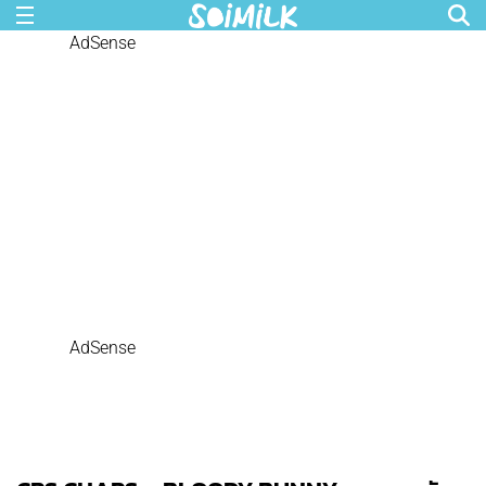
AdSense
AdSense