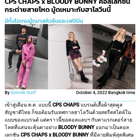
CPS CHAPS x BLOODY BUNNY คอลเลกชัน
กระต่ายสายโหด มู้ดเหมาะกับฮาโลวีนนี้
มีทั้งไอเทมมู้ดมาสคิวลีนและเฟมินีน
By
Soimilk Staff
October 4, 2022 Bangkok time
เข้าสู่เดือน ต.ค. แบบนี้
CPS CHAPS
แบรนด์เสื้อผ้าสุดคูล
สัญชาติไทย ก็ขอต้อนรับเทศกาลฮาโลวีนด้วยสตรีตสไตล์ใน
แบบของแบรนด์ แต่คราวนี้ขอคอลแลบฯ กับคาแรกเตอร์สาย
โหดที่แสนจะคุ้นตาอย่าง
BLOODY BUNNY
ออกมาเป็นคอล
เลกชัน
CPS CHAPS x BLOODY BUNNY
ที่มีลายพิมพ์สุดพิเศษ