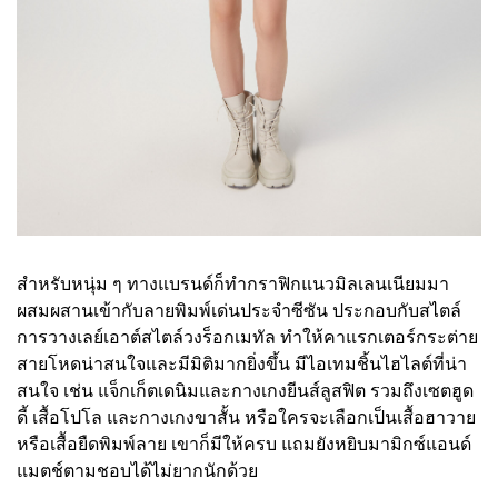
สำหรับหนุ่ม ๆ ทางแบรนด์ก็ทำกราฟิกแนวมิลเลนเนียมมา
ผสมผสานเข้ากับลายพิมพ์เด่นประจำซีซัน ประกอบกับสไตล์
การวางเลย์เอาต์สไตล์วงร็อกเมทัล ทำให้คาแรกเตอร์กระต่าย
สายโหดน่าสนใจและมีมิติมากยิ่งขึ้น มีไอเทมชิ้นไฮไลต์ที่น่า
สนใจ เช่น แจ็กเก็ตเดนิมและกางเกงยีนส์ลูสฟิต รวมถึงเซตฮูด
ดี้ เสื้อโปโล และกางเกงขาสั้น หรือใครจะเลือกเป็นเสื้อฮาวาย
หรือเสื้อยืดพิมพ์ลาย เขาก็มีให้ครบ แถมยังหยิบมามิกซ์แอนด์
แมตช์ตามชอบได้ไม่ยากนักด้วย