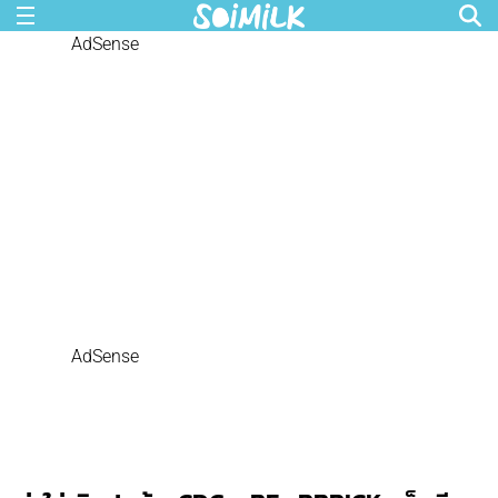
AdSense
AdSense