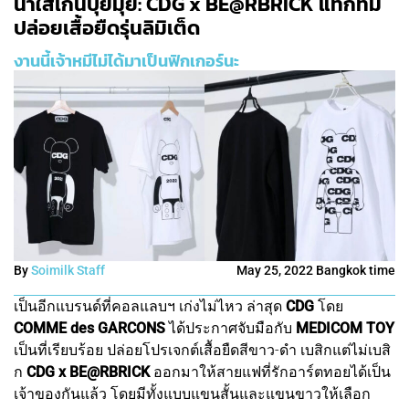
น่าใส่เกินปุยมุ้ย: CDG x BE@RBRICK แท็กทีม
ปล่อยเสื้อยืดรุ่นลิมิเต็ด
งานนี้เจ้าหมีไม่ได้มาเป็นฟิกเกอร์นะ
By
Soimilk Staff
May 25, 2022 Bangkok time
เป็นอีกแบรนด์ที่คอลแลบฯ เก่งไม่ไหว ล่าสุด
CDG
โดย
COMME des GARCONS
ได้ประกาศจับมือกับ
MEDICOM TOY
เป็นที่เรียบร้อย ปล่อยโปรเจกต์เสื้อยืดสีขาว-ดำ เบสิกแต่ไม่เบสิ
ก
CDG x BE@RBRICK
ออกมาให้สายแฟที่รักอาร์ตทอยได้เป็น
เจ้าของกันแล้ว โดยมีทั้งแบบแขนสั้นและแขนขาวให้เลือก