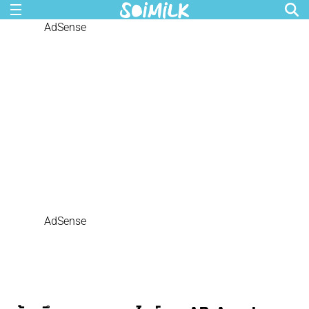
AdSense
AdSense