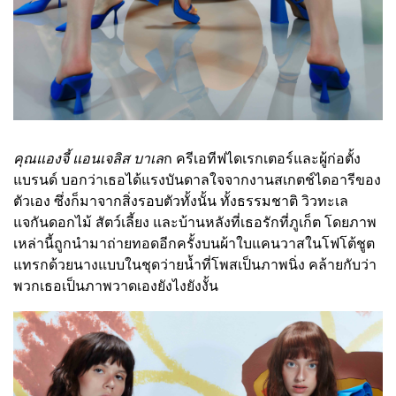
คุณแองจี้ แอนเจลิส บาเล
ก ครีเอทีฟไดเรกเตอร์และผู้ก่อตั้ง
แบรนด์ บอกว่าเธอได้แรงบันดาลใจจากงานสเกตช์ไดอารีของ
ตัวเอง ซึ่งก็มาจากสิ่งรอบตัวทั้งนั้น ทั้งธรรมชาติ วิวทะเล
แจกันดอกไม้ สัตว์เลี้ยง และบ้านหลังที่เธอรักที่ภูเก็ต โดยภาพ
เหล่านี้ถูกนำมาถ่ายทอดอีกครั้งบนผ้าใบแคนวาสในโฟโต้ชูต
แทรกด้วยนางแบบในชุดว่ายน้ำที่โพสเป็นภาพนิ่ง คล้ายกับว่า
พวกเธอเป็นภาพวาดเองยังไงยังงั้น