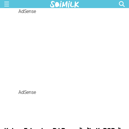
AdSense
AdSense