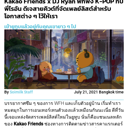
Kakao Friends x DJ Ryan พักฟัง K-POP กับ
พี่ไรอัน ดีเจสายคิวต์ที่จัดเพลย์ลิสต์สำหรับ
โอกาสต่าง ๆ ไว้ให้เรา
เข้ายูทูบแล้วอยู่กับคุณเขายาว ๆ ไป
By
Soimilk Staff
July 21, 2021 Bangkok time
บรรยากาศซึม ๆ ของการ WFH และเก็บตัวอยู่บ้าน เริ่มทำเรา
หมดมุกในการเอนเทอร์เทนตัวเองแล้วเหมือนกันนะเนี่ย ดีที่วัน
นี้เจอแหล่งจัดสรรเพลย์ลิสต์ใหม่ในยูทูบ นั่นก็คือแชนเนลหลัก
ของ
Kakao Friends
ช่องทางการติดตามข่าวสารคาแรกเตอร์