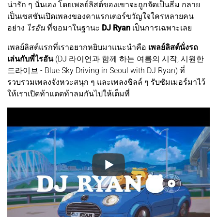
น่ารัก ๆ นั่นเอง โดยเพลย์ลิสต์ของเขาจะถูกจัดเป็นธีม กลาย
เป็นเซสชันเปิดเพลงของคาแรกเตอร์ขวัญใจใครหลายคน
อย่าง
ไรอัน
ที่ขอมาในฐานะ
DJ Ryan
เป็นการเฉพาะเลย
เพลย์ลิสต์แรกที่เราอยากหยิบมาแนะนำคือ
เพลย์ลิสต์นั่งรถ
เล่นกับพี่ไรอัน
(DJ 라이언과 함께 하는 여름의 시작, 시원한
드라이브 - Blue Sky Driving in Seoul with DJ Ryan) ที่
รวบรวมเพลงจังหวะสนุก ๆ และเพลงชิลล์ ๆ รับซัมเมอร์มาไว้
ให้เราเปิดท้าแดดท้าลมกันไปให้เต็มที่