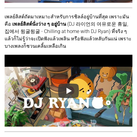
เพลย์ลิสต์ถัดมาเหมาะสำหรับการชิลล์อยู่บ้านที่สุด เพราะมัน
คือ
เพลย์ลิสต์นั่งว่าง ๆ อยู่บ้าน
(DJ 라이언의 여유로운 휴일,
집에서 뒹굴뒹굴 - Chilling at home with DJ Ryan) ที่จริง ๆ
แล้วก็ไม่รู้ว่าจะเปิดฟังแล้วเพลิน หรือฟังแล้วหลับกันแน่ เพราะ
บางเพลงก็ชวนเคลิ้มเหลือเกิน