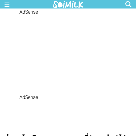
AdSense
AdSense