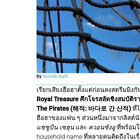
By
Soimilk Staff
เรียกเสียงฮือฮาตั้งแต่ก่อนลงสตรีมมิงก
Royal Treasure ศึกโจรสลัดชิงสมบั
The Pirates (해적: 바다로 간 산적)
ที
ฮือฮาของแฟน ๆ ส่วนหนึ่งมาจากลิสต์น
แชซูบิน เซฮุน
และ
ควอนซังอู
ที่พร้อม
household name ที่หลายคนคิดถึงในเรื่