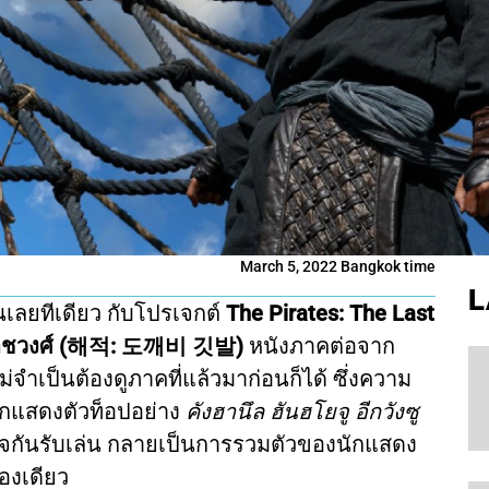
March 5, 2022 Bangkok time
L
ันเลยทีเดียว กับโปรเจกต์
The Pirates: The Last
ติราชวงศ์ (해적: 도깨비 깃발)
หนังภาคต่อจาก
่ไม่จำเป็นต้องดูภาคที่แล้วมาก่อนก็ได้ ซึ่งความ
ักแสดงตัวท็อปอย่าง
คังฮานึล ฮันฮโยจู อีกวังซู
ใจกันรับเล่น กลายเป็นการรวมตัวของนักแสดง
องเดียว