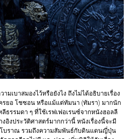
วามเบาสมองไว้หรือยังไง ถึงไม่ได้อธิบายเรื่อง
ครยอ โชซอน หรือแม้แต่ทัมนา (ทัมรา) มากนัก
ีธรรมดา ๆ ที่ใช้เรฟเฟอเรนซ์จากหนังฮอลลี
างอิงประวัติศาสตร์มากกว่านี้ หนังเรื่องนี้จะมี
ีโบราณ รวมถึงความสัมพันธ์กับดินแดนญี่ปุ่น