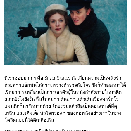
ที่เราชอบมาก ๆ คือ Silver Skates ตัดเลี่ยนความเป็นหนังรัก
ด้วยฉากแอ็กชันไล่ล่าระหว่างตำรวจกับโจร ซึ่งก็ทำออกมาได้
เริ่ดมาก ๆ เหมือนเป็นการเอาคิวบู๊ในหนังกำลังภายในมาติด
สเกตยังไงยังงั้น ลื่นไหลมาก ลุ้นมาก แล้วเส้นเรื่องพาร์ตโร
แมนติกก็น่ารักมากด้วย โดยรวมแล้วถือเป็นคอนเทนต์ที่ดู
เพลิน และเติมเต็มหัวใจพร่อง ๆ ของคอหนังอย่างเราในช่วง
โควิดแบบนี้ได้ดีเหลือเกิน