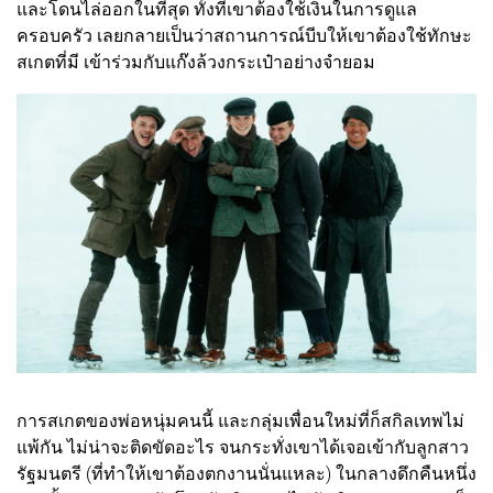
และโดนไล่ออกในที่สุด ทั้งที่เขาต้องใช้เงินในการดูแล
ครอบครัว เลยกลายเป็นว่าสถานการณ์บีบให้เขาต้องใช้ทักษะ
สเกตที่มี เข้าร่วมกับแก๊งล้วงกระเป๋าอย่างจำยอม
การสเกตของพ่อหนุ่มคนนี้ และกลุ่มเพื่อนใหม่ที่ก็สกิลเทพไม่
แพ้กัน ไม่น่าจะติดขัดอะไร จนกระทั่งเขาได้เจอเข้ากับลูกสาว
รัฐมนตรี (ที่ทำให้เขาต้องตกงานนั่นแหละ) ในกลางดึกคืนหนึ่ง