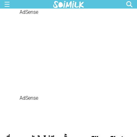
AdSense
AdSense