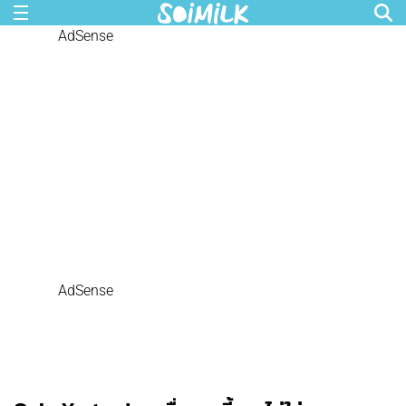
AdSense
AdSense