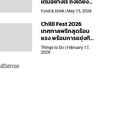
เต็มอย่างไร ถึงได้ยิ่ง
ใหญ่สุดเท่าที่เคยจัดมา
Food & Drink | May 13, 2026
Chilli Fest 2026
เทศกาลพริกสุดร้อน
แรง พร้อมการแข่งกิน
พริก จัด 28 มี.ค.นี้ ที่โรง
Things to Do | February 17,
แรมคิมป์ตัน มาลัยฯ
2026
dSense