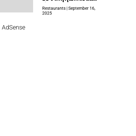
ที่ Central Park
Restaurants | September 16,
2025
AdSense