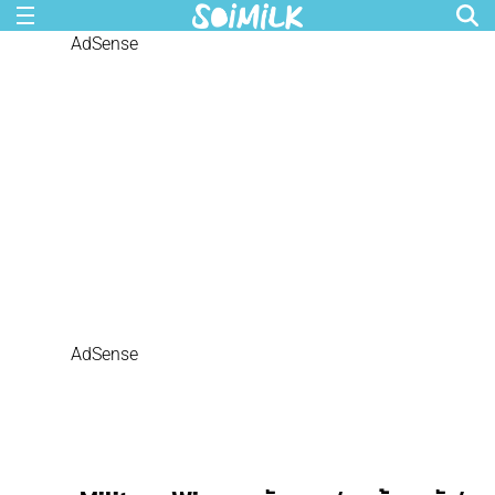
AdSense
AdSense