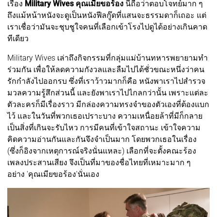
เรื่อง
Military Wives คุณเมียขอร้อง
นี่ถือว่าตอบโจทย์มาก ๆ
ถึงแม้หน้าหนังจะดูเป็นหนังฟีลกู๊ดที่แสนจะธรรมดาก็เถอะ แต่
เราเชื่อว่ามันจะชุบชูใจคนที่เลือกเข้าโรงไปดูได้อย่างเกินคาด
ทีเดียว
Military Wives เล่าถึงกิจกรรมที่กลุ่มแม่บ้านทหารพยายามทำ
ร่วมกัน เพื่อให้ลดความกังวลและลืมไปได้ชั่วขณะหนึ่งว่าคน
รักกำลังไปออกรบ ซึ่งที่เราว้าวมากก็คือ หนังพาเราไปสำรวจ
มวลความรู้สึกส่วนนี้ และยังพาเราไปไกลกว่านั้น เพราะแต่ละ
ตัวละครก็มีเรื่องราว มีกล่องความทรงจำของตัวเองที่ต้องแบก
ไว้ และในวันที่พวกเธอเปราะบาง ความเหนื่อยล้าที่มีก็กลาย
เป็นสิ่งที่เกินจะรับไหว การมีคนที่เข้าใจสถานะ เข้าใจความ
คิดความอ่านกันและกันจึงจำเป็นมาก โดยพวกเธอในเรื่อง
(ซึ่งก็อิงจากเหตุการณ์จริงนั่นแหละ) เลือกที่จะตั้งคณะร้อง
เพลงประสานเสียง จึงเป็นที่มาของชื่อไทยที่เหมาะมาก ๆ
อย่าง 'คุณเมียขอร้อง'นั่นเอง