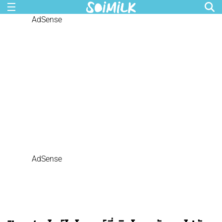
AdSense
AdSense