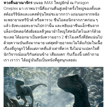
ทวงคืนอาณาจักร
บนจอ IMAX ใหญ่ยักษ์ ณ Paragon
Cineplex มา เราพบว่านี่คืองานคืนสู่เหย้าครั้งใหญ่ของทั้งแค
สต์ออริจินัลและแคสต์รุ่นใหม่ซะมากกว่า แถมนอกจากหนัง
จะพยายามทริบิวต์ หรือคารวะ ซีนไอคอนิกจากภาคก่อน ๆ
แล้ว ยังทะเยอทะยานไปกว่านั้น และหยิบเอาซีนแอ็กชันจาก
บล็อกบัสเตอร์ดังฝั่งฮอลลีวูดมายำใหญ่ใส่หนังไดโนเสาร์ด้วย
ซะเลย ได้ออกมาเป็นหนังความยาว 2 ชั่วโมงครึ่งที่อัดแน่นไป
ด้วยความบันเทิงมากมาย แต่สุดท้ายอาจจะไม่ได้แก้ปมในเนื้อ
เรื่องที่ถูกผูกไว้ตั้งแต่ภาคที่แล้วเท่าที่ควร จึงไม่น่าแปลกใจที่
นักวิจารณ์อเมริกันค่อนข้าง 'เสียงแตก' กับเรื่องนี้ แต่ถ้าถาม
เรา เราว่า 'ได้อยู่'มันถือเป็นหนังที่ดูสนุกเลยล่ะ