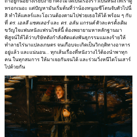
ถ้าอยู่กันอย่างเรียบง่าย ก็คงไม่ได้เป็นเรื่องราวเป็นหนังให้เราดู
หรอกเนอะ แต่ปัญหามันเริ่มต้นที่ว่าน้องหนูเมซีโดนจับตัวไปนี่
สิ ทำให้แคลร์และโอเวนต้องตามไปช่วยเธอให้ได้ พร้อม ๆ กับ
ที่
ดร. เอลลี แซตเลอร์
และ
ดร. อลัน แกรนต์
ตัวละครดั้งเดิม
ขวัญใจแฟนหนังแฟรนไชส์นี้ ต้องพยายามหาหลักฐานมา
พิสูจน์ให้ได้ว่าบริษัทดังกำลังตัดแต่งพันธุกรรมแมลงร้ายให้
ทำลายไร่นาแปลงเกษตร จนเกือบจะเกิดเป็นวิกฤติทางอาหาร
อยู่แล้ว และแน่นอน... ทุกเส้นเรื่องที่หนังวางไว้ต้องนำพาทุก
คน ในทุกสมการ ให้มาเจอกันจนได้ และร่วมวิ่งหนีไดโนเสาร์
ไปด้วยกัน