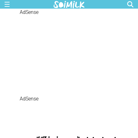
AdSense
AdSense