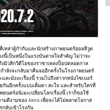
ี่เหล่าผู้กำกับและนักสร้างภาพยนตร์ฮอลลีวูด
ื่องนี้เป็นหนึ่งในแรงบันดาลใจสำคัญ ไม่ว่าจะ
ึงมิวสิกวิดีโอของราชาเพลงป็อปตลอดกาล
ira ก็กำลังจะกลับมาคืนจออีกครั้งในโรงภาพยนตร์
ละมังงะเรื่องนี้ รวมไปถึงสาวกหนังไซเบอร์
ายกันอีกครั้งแบบเต็มตา สะใจ และสำหรับใครที่
ยนตร์อนิเมะเปลี่ยนโลกเรื่องนี้ เราก็ขอใช้
ความดีงามของ Akira เพื่อจะได้ไม่พลาดโอกาส
รกลับเข้าโรงกัน