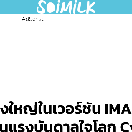
AdSense
่งใหญ่ในเวอร์ชัน IM
ึ่งในแรงบันดาลใจโลก