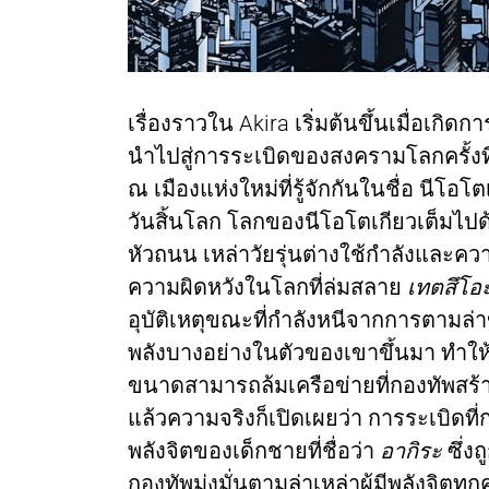
เรื่องราวใน Akira เริ่มต้นขึ้นเมื่อเกิ
นำไปสู่การระเบิดของสงครามโลกครั้งที่ 
ณ เมืองแห่งใหม่ที่รู้จักกันในชื่อ นีโ
วันสิ้นโลก โลกของนีโอโตเกียวเต็มไปด้
หัวถนน เหล่าวัยรุ่นต่างใช้กำลังแล
ความผิดหวังในโลกที่ล่มสลาย
เทตสึโอ
อุบัติเหตุขณะที่กำลังหนีจากการตามล่าขอ
พลังบางอย่างในตัวของเขาขึ้นมา ทำให้
ขนาดสามารถล้มเครือข่ายที่กองทัพสร้างข
แล้วความจริงก็เปิดเผยว่า การระเบิดที่ก
พลังจิตของเด็กชายที่ชื่อว่า
อากิระ
ซึ่ง
กองทัพมุ่งมั่นตามล่าเหล่าผู้มีพลังจิตท