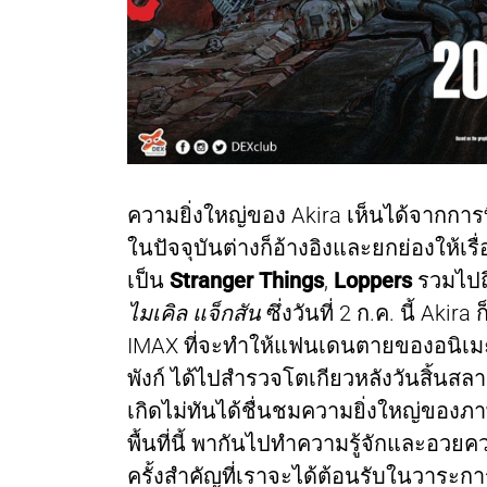
ความยิ่งใหญ่ของ Akira เห็นได้จากการท
ในปัจจุบันต่างก็อ้างอิงและยกย่องให้เร
เป็น
Stranger Things
,
Loppers
รวมไปถ
ไมเคิล แจ็กสัน
ซึ่งวันที่ 2 ก.ค. นี้ Ak
IMAX ที่จะทำให้แฟนเดนตายของอนิเมะแ
พังก์ ได้ไปสำรวจโตเกียวหลังวันสิ้นสล
เกิดไม่ทันได้ชื่นชมความยิ่งใหญ่ของภาพ
พื้นที่นี้ พากันไปทำความรู้จักและอวย
ครั้งสำคัญที่เราจะได้ต้อนรับในวาระกา