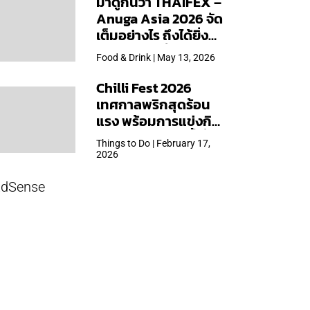
มาดูกันว่า THAIFEX –
Anuga Asia 2026 จัด
เต็มอย่างไร ถึงได้ยิ่ง
ใหญ่สุดเท่าที่เคยจัดมา
Food & Drink | May 13, 2026
Chilli Fest 2026
เทศกาลพริกสุดร้อน
แรง พร้อมการแข่งกิน
พริก จัด 28 มี.ค.นี้ ที่โรง
Things to Do | February 17,
แรมคิมป์ตัน มาลัยฯ
2026
dSense