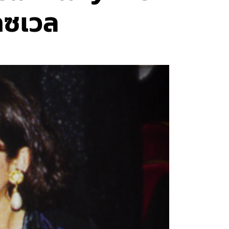
็กซเวล