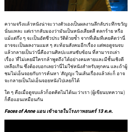
ความจริงแล้วหนังน่าจะวางตัวเองเป็นผลงานลึกลับระทึกขวัญ
นั่นแหละ แต่เรากลับมองว่ามันเป็นหนังเสียดสี ตลกร้าย หรือ
แม้แต่กึ่ง ๆ จะเป็นอัตชีวประวัติด้วยซ้ำ จากที่เดิมทีเคยคิดว่านี่
อาจจะเป็นผลงานแมส ๆ สะท้อนสังคมอีกเรื่อง แต่พอดูจนจบ
แล้วกลายเป็นว่านี่คืองานศิลปะแสนซับซ้อน ที่สามารถเล่า
เรื่อง 'ที่ไม่เคยมีใครกล้าพูดถึง'ได้อย่างคมคายและมีชั้นเชิงดี
เหลือเกิน ซึ่งต้องบอกเลยว่านี่ไม่ใช่หนังสำหรับทุกคน และถ้าผู้
ชมไม่เอ็นจอยกับการค้นหา 'สัญญะ'ในเส้นเรื่องแล้วล่ะก็ อาจ
จะกลายเป็นไม่เอ็นจอยหนังไปเลยก็ได้
ใด ๆ คือเมื่อดูจบแล้วก็อดคิดไม่ได้นะว่าเรา (ผู้เขียนบทความ)
ก็คือแอนเหมือนกัน
Faces of Anne แอน เข้าฉายในโรงภาพยนตร์ 13 ต.ค.