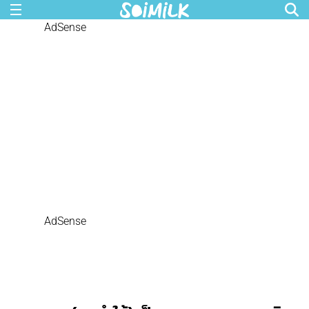
AdSense
AdSense