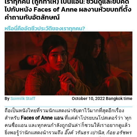
เราทุกคน (ถูกทำให้) เป็นแอน: ชวนดูและขบคิด
ไปกับหนัง Faces of Anne ผลงานหัวขบถที่ตั้ง
คำถามกับอัตลักษณ์
หรือนี่คืออัตชีวประวัติของเราทุกคน?
By
Soimilk Staff
October 10, 2022 Bangkok time
ถือเป็นหนังไทยที่รวมนักแสดงน่าจับตาไว้มากที่สุดอีกเรื่อง
สำหรับ
Faces of Anne แอน
ที่แค่คำโปรยบนโปสเตอร์ว่า 'ทุก
คนชื่อแอน และทุกคนกำลังถูกมันล่า'ก็ชวนให้เราอยากดูแล้ว
ยิ่งพอรู้ว่านักแสดงนำรวมถึง
อิ๊งค์ วรันธร เปานิล, ก้อย อรัชพร