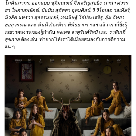
โภคินภากร, ออกแบบ ชุติมณฑน์ จึงเจริญสุขยิ่ง, นาน่า ศวรร
ยา ไพศาลพยัคฆ์, ปันปัน สุทัตตา อุดมศิลป์, วี วิโอเลต วอเทียร์,
มิวสิค แพรวา สุธรรมพงษ์, เจนนิษฐ์ โอ่ประเสริฐ, อุ้ม อิษยา
ฮอสุวรรณ
และ
มินนี่ ภัณฑิรา พิพิธยากร
ฯลฯ แล้ว เราก็ยิ่งรู้
เลยว่าผลงานของผู้กำกับ
คงเดช จาตุรันต์รัศมี
และ
ราสิเกติ์
สุขกาล
ต้องเล่น 'ท่ายาก'ให้เราได้เมื่อยสมองกับการตีความ
แน่ ๆ