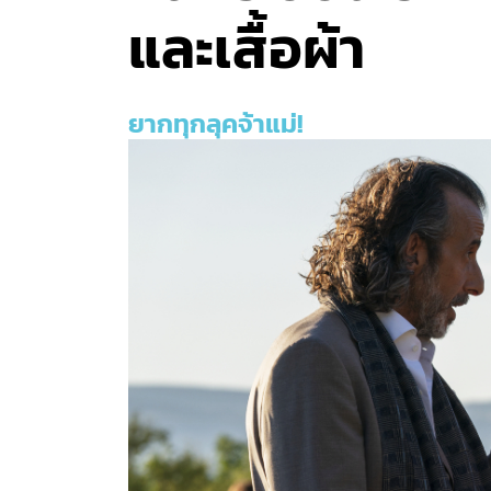
และเสื้อผ้า
ยากทุกลุคจ้าแม่!