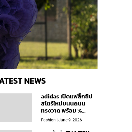
ATEST NEWS
adidas เปิดแฟล็กชิป
สโตร์ใหม่บนนถนน
ทรงวาด พร้อม %
Arabica และคอลเลก
Fashion | June 9, 2026
ชันพิเศษเฉพาะสาขา