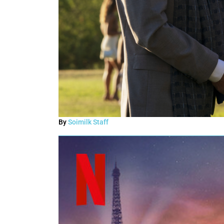
By
Soimilk Staff