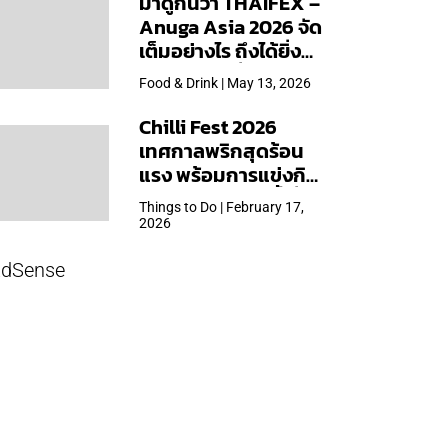
มาดูกันว่า THAIFEX –
Anuga Asia 2026 จัด
เต็มอย่างไร ถึงได้ยิ่ง
ใหญ่สุดเท่าที่เคยจัดมา
Food & Drink | May 13, 2026
Chilli Fest 2026
เทศกาลพริกสุดร้อน
แรง พร้อมการแข่งกิน
พริก จัด 28 มี.ค.นี้ ที่โรง
Things to Do | February 17,
แรมคิมป์ตัน มาลัยฯ
2026
dSense