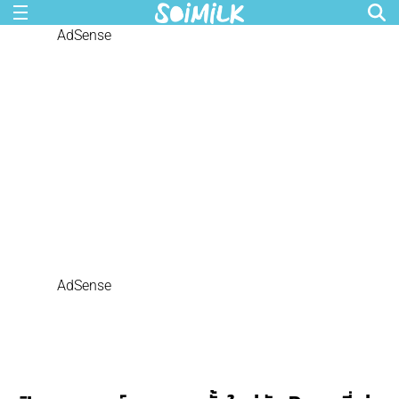
AdSense
AdSense