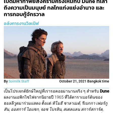
เปิดมหากาพย์สงครามครั้งใหม่กับ Dune ที่เล่า
ถึงความเป็นมนุษย์ กลไกแก่งแย่งอำนาจ และ
การกอบกู้จักรวาล
อลังการงานวิลเนิฟ
By
Soimilk Staff
October 21, 2021 Bangkok time
เป็นโปรเจกต์ยักษ์ใหญ่ที่เรารอคอยมานานจริง ๆ สำหรับ
Dune
ผลงานเอพิกไซไฟจากนิยายปี 1965 ที่ได้ดาราเบอร์ต้นของ
ฮอลลีวูดมาร่วมแสดง ตั้งแต่
ทิโมธี ชาลาเมต์, รีเบกกา เฟอร์กู
สัน, ออสการ์ ไอแซก, จอช โบรลิน, สเตลแลน สการ์สการ์ด,