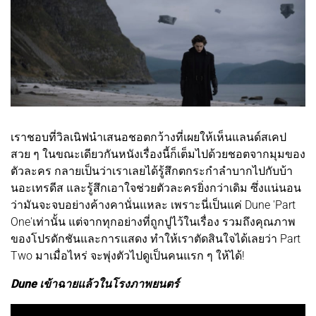
เราชอบที่วิลเนิฟนำเสนอชอตกว้างที่เผยให้เห็นแลนด์สเคป
สวย ๆ ในขณะเดียวกันหนังเรื่องนี้ก็เต็มไปด้วยชอตจากมุมของ
ตัวละคร กลายเป็นว่าเราเลยได้รู้สึกตกระกำลำบากไปกับบ้า
นอะเทรดีส และรู้สึกเอาใจช่วยตัวละครยิ่งกว่าเดิม ซึ่งแน่นอน
ว่ามันจะจบอย่างค้างคานั่นแหละ เพราะนี่เป็นแค่ Dune 'Part
One'เท่านั้น แต่จากทุกอย่างที่ถูกปูไว้ในเรื่อง รวมถึงคุณภาพ
ของโปรดักชันและการแสดง ทำให้เราตัดสินใจได้เลยว่า Part
Two มาเมื่อไหร่ จะพุ่งตัวไปดูเป็นคนแรก ๆ ให้ได้!
Dune เข้าฉายแล้วในโรงภาพยนตร์