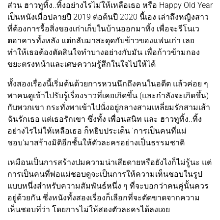
ส่วน ฮาวทูทิ้ง..ทิ้งอย่างไรไม่ให้เหลือเธอ หรือ Happy Old Year
เป็นหนังเมื่อปลายปี 2019 ต่อต้นปี 2020 นี้เอง เล่าถึงหญิงสาว
ที่ต้องการรื้อสิ่งของเก่าเก็บในบ้านออกมาทิ้ง เพื่อจะรีโนเว
ตอาคารทั้งหลัง แต่กลับมาสะดุดกับข้าวของแฟนเก่า เลย
ทำให้เธอต้องตัดสินใจทำบางอย่างกับมัน เพื่อก้าวข้ามกอง
ขยะตรงหน้าและเศษความรู้สึกในใจไปให้ได้
ทั้งสองเรื่องนี้เริ่มต้นด้วยการหวนนึกถึงคนในอดีต แล้วค่อย ๆ
พาคนดูเข้าไปรับรู้เรื่องราวที่เคยเกิดขึ้น (และกำลังจะเกิดขึ้น)
กับพวกเขา กระทั่งพาเข้าไปนั่งอยู่กลางสามเหลี่ยมรักสามเส้า
ฉันรักเธอ แต่เธอรักเขา ซึ่งทั้ง เพื่อนสนิท และ ฮาวทูทิ้ง..ทิ้ง
อย่างไรไม่ให้เหลือเธอ ก็หยิบประเด็น 'การเป็นคนที่แม่
ชอบ'มาสร้างมิติอีกชั้นให้ตัวละครอย่างเป็นธรรมชาติ
เหมือนเป็นการสร้างปมความน่าเสียดายหรือยังไงก็ไม่รู้นะ แต่
การเป็นคนที่พ่อแม่ชอบดูจะเป็นการให้ความเห็นชอบในรูป
แบบหนึ่งสำหรับความสัมพันธ์หนึ่ง ๆ ที่จะบอกว่าคนคู่นั้นควร
อยู่ด้วยกัน ซึ่งหนังทั้งสองเรื่องก็เลือกที่จะตัดขาดจากความ
เห็นชอบที่ว่า โดยการไม่ให้สองตัวละครได้ลงเอย