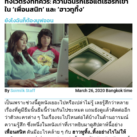
ทิ้งไว้ตรงที่ที่ควร: ความฉันรักเธอแต่เธอรักเขา
ใน ‘เพื่อนสนิท’ และ ‘ฮาวทูทิ้ง’
ยังไงฉันก็ต้องมูฟออน
By
Soimilk Staff
March 26, 2020 Bangkok time
เป็นเพราะช่วงนี้ดูหนังเยอะไปหรือเปล่าไม่รู้ เลยรู้สึกว่าหลาย
เรื่องที่ดูมีธีมนั้นธีมนี้ร่วมกันไปซะหมด แถมยังดูแล้วคิดต่ออีก
ว่าตัวละครต่าง ๆ ในเรื่องจะไปไหนต่อได้บ้างในด้านอารมณ์
ความรู้สึก ซึ่งหนึ่งในหนังเก่าที่เราหยิบมาดูสัปดาห์นี้อย่าง
เพื่อนสนิท
ดันมีอะไรคล้าย ๆ กับ
ฮาวทูทิ้ง..ทิ้งอย่างไรไม่ให้