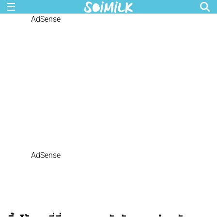
AdSense
AdSense