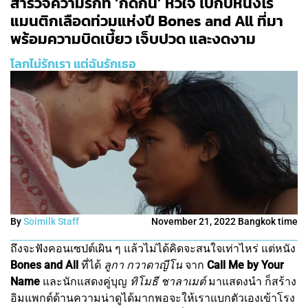
สำรวจความรักที่ ‘กัดกิน’ หัวใจ ไปกับหนังโร
แมนติกเลือดท่วมแห่งปี Bones and All ที่มา
พร้อมความบิดเบี้ยว เจ็บปวด และงดงาม
โลกไม่รักเรา แต่ฉันรักเธอ
By
Soimilk Staff
November 21, 2022 Bangkok time
ถึงจะฟังคอนเซปต์เผิน ๆ แล้วไม่ได้คิดจะสนใจเท่าไหร่ แต่หนัง
Bones and All
ที่ได้
ลูกา กวาดาญีโน
จาก
Call Me by Your
Name
และนักแสดงคู่บุญ
ทิโมธี ชาลาเมต์
มาแสดงนำ ก็สร้าง
อิมแพกต์ด้านความน่าดูได้มากพอจะให้เราแบกตัวเองเข้าโรง