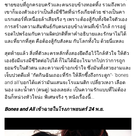
ชายขอบที่ถูกครอบครัวและคนรอบข้างทอดทิ้ง รวมถึงพวก
เขาก็มองตัวเองว่าเป็นสิ่งมีชีวิตที่น่ารังเกียจด้วย ช่างเป็นคา
แรกเตอร์ที่เหนื่อยล้าเสียจริง ๆ เพราะต้องสู้กับทั้งจิตใจตัวเอง
การสร้างความสัมพันธ์กับคนรอบข้าง/คนที่เข้าใกล้ การอยู่
รอดไปพร้อมกับความผิดปกติที่หาคำอธิบายและรักษาไม่ได้
และที่ยากที่สุด คือต้องสู้กับสังคม กับโลกทั้งใบ ด้วยนี่แหละ
สุดท้ายแล้ว สิ่งที่ตัวละครหลักทั้งสองยึดถือไว้ใกล้หัวใจ ให้ตัว
เองยังมีแรงมีชีวิตต่อไปได้ ก็ไม่ได้มีอะไรมากไปกว่าการถูก
ยอมรับในตัวตน และความเข้าอกเข้าใจ ซึ่งมันทั้งสวยงามและ
เจ็บปวดดีแท้ "กัดกินฉันเถอะที่รัก ให้ลึกซึ้งถึงกระดูก"- 'bones
and all'บอกได้แค่ว่ามันแสนจะโรแมนติก เปลี่ยวเหงา เลือด
นอง และน้ำตา (คนดู) นองเลยล่ะ เป็นความรักแบบที่ไม่ต้อง
อินก็หน่วงหัวใจน่ะ พิเศษจริง ๆ หนังเรื่องนี้...
Bones and All เข้าฉายในโรงภาพยนตร์ 24 พ.ย.