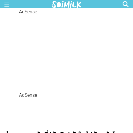
AdSense
AdSense